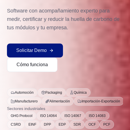
Software con acompañamiento experto para
medir, certificar y reducir la huella de carbono de
tus módulos y tu empresa.
Solicitar Demo
Cómo funciona
Automoción
Packaging
Química
Manufacturero
Alimentación
Importación-Exportación
Sectores industriales
GHG Protocol
ISO 14064
ISO 14067
ISO 14083
CSRD
EINF
DPP
EDP
SDR
OCF
PCF