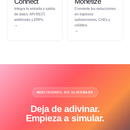
Connect
Monetize
Integra la entrada y salida
Convierte tus reducciones
de datos: API REST,
en ingresos:
webhooks y ERPs.
subvenciones, CAEs y
→
créditos.
→
DECISIONES, NO SLIDEWARE
Deja de adivinar.
Empieza a simular.