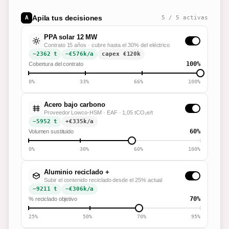
Apila tus decisiones
A
5
/
5
activas
PPA solar 12 MW
Contrato 15 años · cubre hasta el 30% del eléctrico
−2362 t
−€576k/a
capex €
120
k
100%
Cobertura del contrato
0%
33%
66%
100%
Acero bajo carbono
Proveedor Lowco-HSM · EAF · 1,05 tCO₂e/t
−5952 t
+€335k/a
60%
Volumen sustituido
0%
30%
60%
100%
Aluminio reciclado +
Subir el contenido reciclado desde el 25% actual
−9211 t
−€306k/a
70%
% reciclado objetivo
25%
50%
70%
95%