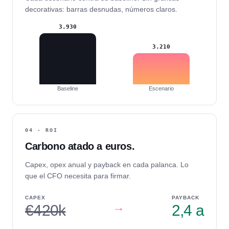
decorativas: barras desnudas, números claros.
3.930
3.210
Baseline
Escenario
04 · ROI
Carbono atado a euros.
Capex, opex anual y payback en cada palanca. Lo
que el CFO necesita para firmar.
CAPEX
PAYBACK
→
€420k
2,4 a