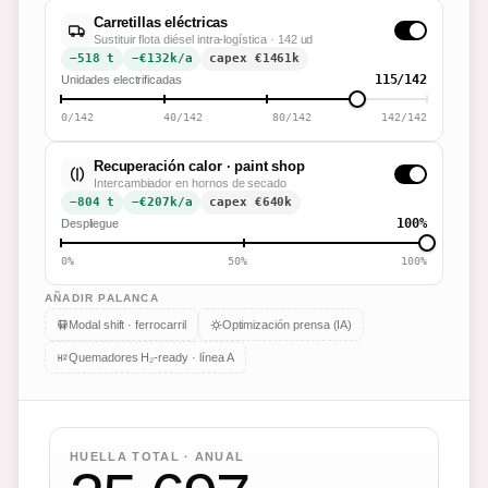
Carretillas eléctricas
Sustituir flota diésel intra-logística · 142 ud
−518 t
−€132k/a
capex €
1461
k
115/142
Unidades electrificadas
0/142
40/142
80/142
142/142
Recuperación calor · paint shop
Intercambiador en hornos de secado
−804 t
−€207k/a
capex €
640
k
100%
Despliegue
0%
50%
100%
AÑADIR PALANCA
Modal shift · ferrocarril
Optimización prensa (IA)
Quemadores H₂-ready · línea A
HUELLA TOTAL · ANUAL