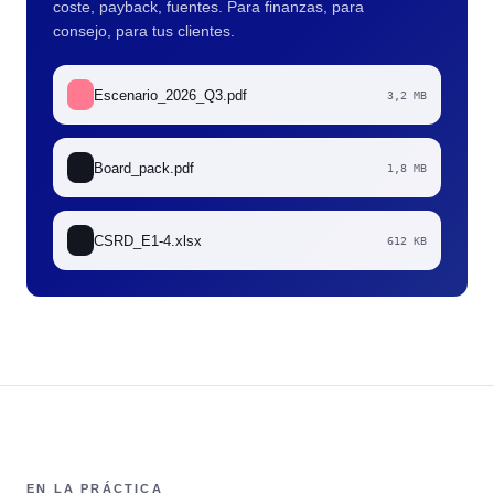
coste, payback, fuentes. Para finanzas, para
consejo, para tus clientes.
Escenario_2026_Q3.pdf
3,2 MB
Board_pack.pdf
1,8 MB
CSRD_E1-4.xlsx
612 KB
EN LA PRÁCTICA