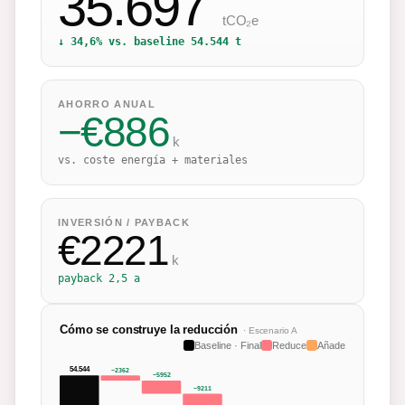
35.697
tCO₂e
↓
34,6
% vs. baseline
54.544
t
AHORRO ANUAL
−
€
886
k
vs. coste energía + materiales
INVERSIÓN / PAYBACK
€
2221
k
payback
2,5 a
Cómo se construye la reducción
· Escenario
A
Baseline · Final
Reduce
Añade
54.544
−
2362
−
5952
−
9211