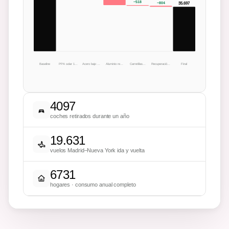
−
518
−
804
35.697
Baseline
PPA solar 1…
Acero bajo …
Aluminio re…
Carretillas…
Recuperació…
Final
4097
coches retirados durante un año
19.631
vuelos Madrid–Nueva York ida y vuelta
6731
hogares · consumo anual completo