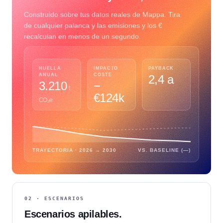
Construido sobre tus datos reales de Mappa. Tira
de cualquier palanca y las emisiones y los €
recalculan en menos de un segundo.
HUELLA
IMPACTO
PAYBACK
ANUAL
COSTE
2,4 a
3.210
−
t
€124k
CO₂e
TRAYECTORIA · 2026 → 2030
VS. BASELINE (—)
02 · ESCENARIOS
Escenarios apilables.