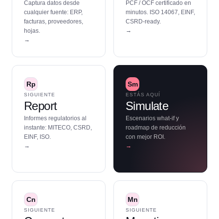
Captura datos desde
PCF / OCF certificado en
cualquier fuente: ERP,
minutos. ISO 14067, EINF,
facturas, proveedores,
CSRD-ready.
→
hojas.
→
Rp
Sm
SIGUIENTE
ESTÁS AQUÍ
Report
Simulate
Informes regulatorios al
Escenarios what-if y
instante: MITECO, CSRD,
roadmap de reducción
EINF, ISO.
con mejor ROI.
→
→
Cn
Mn
SIGUIENTE
SIGUIENTE