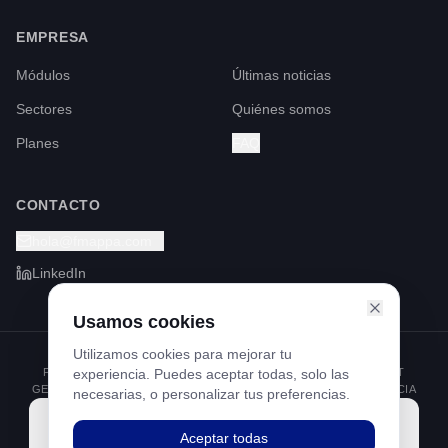
EMPRESA
Módulos
Últimas noticias
Sectores
Quiénes somos
Planes
FAQ
CONTACTO
hola@fmappa.com
LinkedIn
Usamos cookies
Utilizamos cookies para mejorar tu
PROGRAMA KIT DIGITAL FINANCIADO POR LOS FONDOS NEXT
experiencia. Puedes aceptar todas, solo las
GENERATION DEL MECANISMO DE RECUPERACIÓN Y RESILIENCIA
necesarias, o personalizar tus preferencias.
Aceptar todas