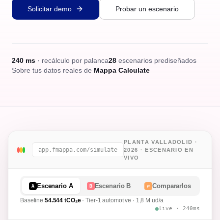
Solicitar demo
Probar un escenario
240 ms
· recálculo por palanca
28
escenarios prediseñados
Sobre tus datos reales de
Mappa Calculate
PLANTA VALLADOLID ·
app.fmappa.com/simulate
2026 · ESCENARIO EN
VIVO
Escenario A
Escenario B
Compararlos
A
B
⇄
Baseline
54.544
tCO₂e
· Tier-1 automotive · 1,8 M ud/a
live · 240ms