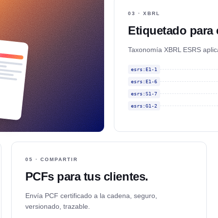
03 · XBRL
Etiquetado para 
Taxonomía XBRL ESRS aplica
esrs:E1-1
esrs:E1-6
esrs:S1-7
esrs:G1-2
05 · COMPARTIR
PCFs para tus clientes.
Envía PCF certificado a la cadena, seguro,
versionado, trazable.