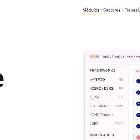
Módulos
Sectores
Planes
Ú
app.fmappa.com/r
e
FRAMEWORKS
G
MITECO
ES
✓
CSRD / ESRS
EU
✓
EINF
ES
✓
ISO 14067
cert.
GHG Protocol
✓
DPP
2027+
✓
VINCULADO A
↻