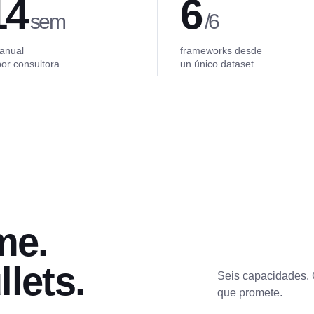
14
6
sem
/6
 anual
frameworks desde
por consultora
un único dataset
me.
llets.
Seis capacidades. 
que promete.