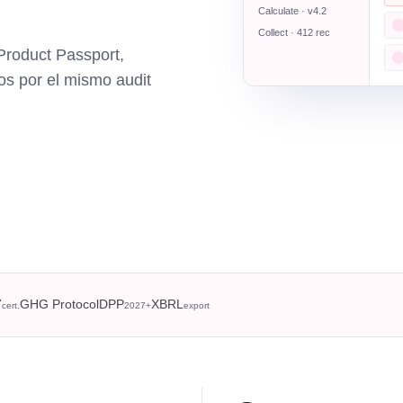
Calculate · v4.2
Collect · 412 rec
roduct Passport,
s por el mismo audit
7
GHG Protocol
DPP
XBRL
cert.
2027+
export