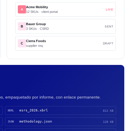
Acme Mobility
A
LIVE
12 SKUs · client portal
Bauer Group
B
SENT
3 SKUs · CSRD
Cierra Foods
C
DRAFT
supplier req.
tos, empaquetado por informe, con enlace permanente.
esrs_2026.xbrl
XBRL
812 KB
methodology.json
JSON
128 KB