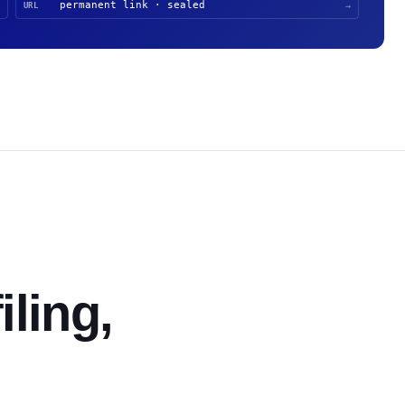
permanent link · sealed
URL
→
iling,