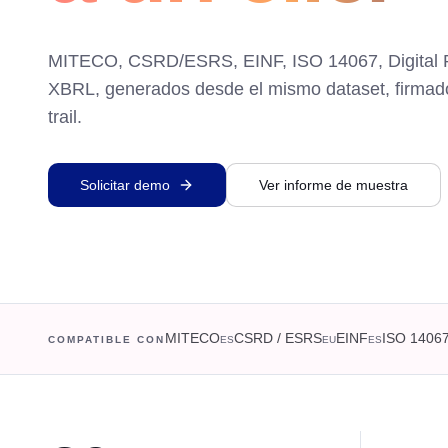
MITECO, CSRD/ESRS, EINF, ISO 14067, Digital P
XBRL, generados desde el mismo dataset, firmado
trail.
Solicitar demo
Ver informe de muestra
MITECO
CSRD / ESRS
EINF
ISO 1406
COMPATIBLE CON
ES
EU
ES