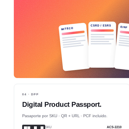
CSRD / ESRS
EINF
MITECO
04 · DPP
Digital Product Passport.
Pasaporte por SKU · QR + URL · PCF incluido.
SKU
ACS-2210