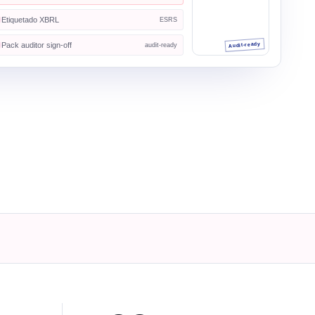
Etiquetado XBRL
ESRS
Pack auditor sign-off
Audit-ready
audit-ready