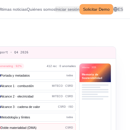
ltimas noticias
Quiénes somos
Iniciar sesión
Solicitar Demo
ES
eport · Q4 2026
enerating · 92%
412 rec · 0 anomalies
Informe · 2026
Memoria de
Portada y metadatos
todos
Sostenibilidad
Alcance 1 · combustión
MITECO · CSRD
Alcance 2 · electricidad
MITECO · CSRD
Alcance 3 · cadena de valor
CSRD · ISO
Metodología y límites
todos
Doble materialidad (DMA)
CSRD