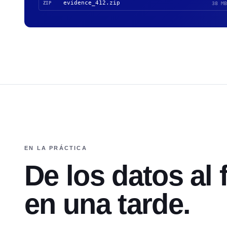
evidence_412.zip
ZIP
38 MB
EN LA PRÁCTICA
De los datos al f
en una tarde.