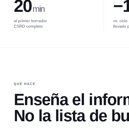
20
−
min
al primer borrador
vs. ciclo
CSRD completo
llevado 
QUÉ HACE
Enseña el infor
No la lista de bu