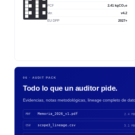
PCF
2.41 kgCO₂e
Ver.
v4.2
EU DPP
2027+
06 · AUDIT PACK
Todo lo que un auditor pide.
Evidencias, notas metodológicas, lineage completo de da
Memoria_2026_v1.pdf
PDF
2.4 MB
scope3_lineage.csv
CSV
5.1 MB