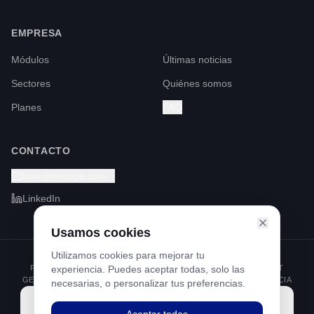
EMPRESA
Módulos
Últimas noticias
Sectores
Quiénes somos
Planes
FAQ
CONTACTO
hola@fmappa.com
LinkedIn
Usamos cookies
Utilizamos cookies para mejorar tu
PROGRAMA KIT DIGITAL FINANCIADO POR LOS FONDOS NEXT
experiencia. Puedes aceptar todas, solo las
GENERATION DEL MECANISMO DE RECUPERACIÓN Y RESILIENCIA
necesarias, o personalizar tus preferencias.