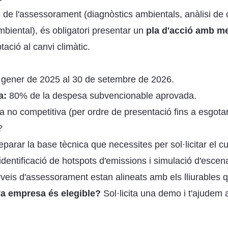
 de l'assessorament (diagnòstics ambientals, anàlisi de c
mbiental), és obligatori presentar un
pla d'acció amb m
ació al canvi climàtic.
e gener de 2025 al 30 de setembre de 2026.
a:
80% de la despesa subvencionable aprovada.
 no competitiva (per ordre de presentació fins a esgota
?
rar la base tècnica que necessites per sol·licitar el cu
identificació de hotspots d'emissions i simulació d'escen
rveis d'assessorament estan alineats amb els lliurables
eva empresa és elegible?
Sol·licita una demo
i t'ajudem 