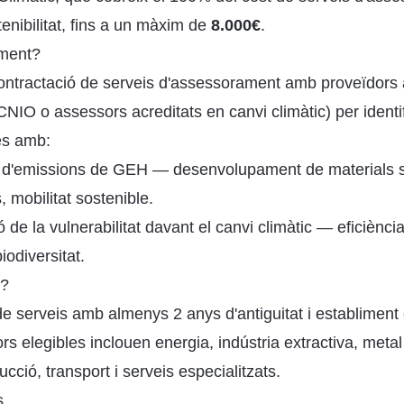
tenibilitat, fins a un màxim de
8.000€
.
ament?
contractació de serveis d'assessorament amb proveïdors 
IO o assessors acreditats en canvi climàtic) per identif
es amb:
 d'emissions de GEH — desenvolupament de materials s
 mobilitat sostenible.
 de la vulnerabilitat davant el canvi climàtic — eficiència
iodiversitat.
o?
de serveis amb almenys 2 anys d'antiguitat i establiment
rs elegibles inclouen energia, indústria extractiva, metal·
cció, transport i serveis especialitzats.
s