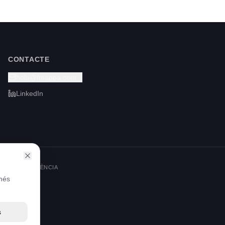
CONTACTE
hola@fmappa.com
LinkedIn
CIÓ I RESILIÈNCIA
omés
s