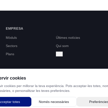
EMPRESA
Mòduls
Últimes notícies
Sectors
Qui som
Plans
FAQ
rvir cookies
ITAL FINANÇAT PELS FONS NEXT GENERATION DEL MECANISME DE RECUPERA
ir cookies per millorar la teva experiència. Pots acceptar-les totes, n
ssàries, o personalitzar les teves preferències.
cceptar totes
Només necessàries
Preferèncie