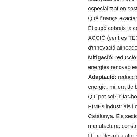
especialitzat en sos
Què finança exact
El cupó cobreix la 
ACCIÓ (centres TECN
d'innovació alinead
Mitigació:
reducció
energies renovables,
Adaptació:
reducció
energia, millora de b
Qui pot sol·licitar-h
PIMEs industrials i 
Catalunya. Els secto
manufactura, constru
Lliurables obligatori