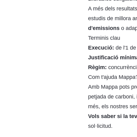
A més dels resultats
estudis de millora a
d'emissions
o adapt
Terminis clau
Execució:
de l'1 d
Justificació mínim
Règim:
concurrència
Com t'ajuda Mappa
Amb Mappa pots prepa
petjada de carboni, 
més, els nostres se
Vols saber si la t
sol·licitud.