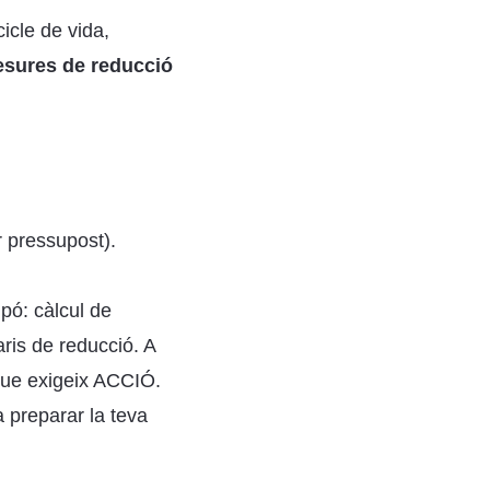
icle de vida,
esures de reducció
r pressupost).
pó: càlcul de
aris de reducció. A
 que exigeix ACCIÓ.
a preparar la teva