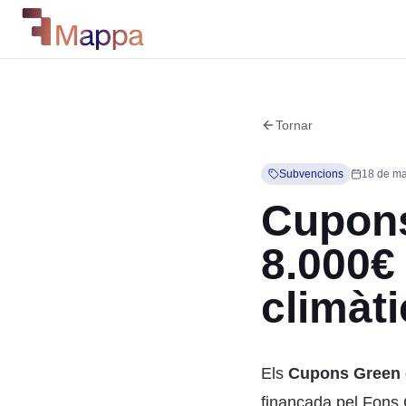
Tornar
Subvencions
18 de ma
Cupons
8.000€ 
climàt
Els
Cupons Green
finançada pel Fons 