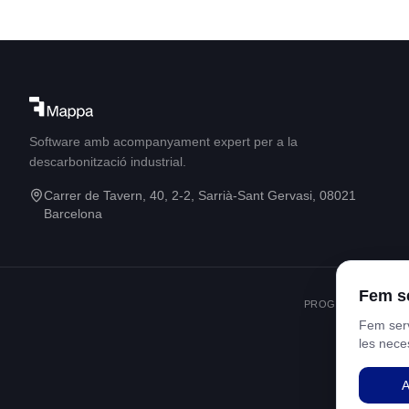
Software amb acompanyament expert per a la
descarbonització industrial.
Carrer de Tavern, 40, 2-2, Sarrià-Sant Gervasi, 08021
Barcelona
Fem se
PROGRAMA KIT DIG
Fem serv
les nece
A