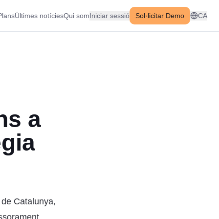
Plans
Últimes notícies
Qui som
Iniciar sessió
Sol·licitar Demo
CA
ns a
ègia
 de Catalunya,
essorament