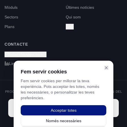
Mòduls
Últimes notícies
Sectors
Qui som
Plans
FAQ
CONTACTE
hola@fmappa.com
LinkedIn
Fem servir cookies
Fem servir cookies per millorar la teva
experiència. Pots acceptar-les totes, només
PROGRAMA KIT DIGITAL FINANÇAT PELS FONS NEXT GENERATION DEL
les necessàries, o personalitzar les teves
MECANISME DE RECUPERACIÓ I RESILIÈNCIA
preferències.
Acceptar totes
Només necessàries