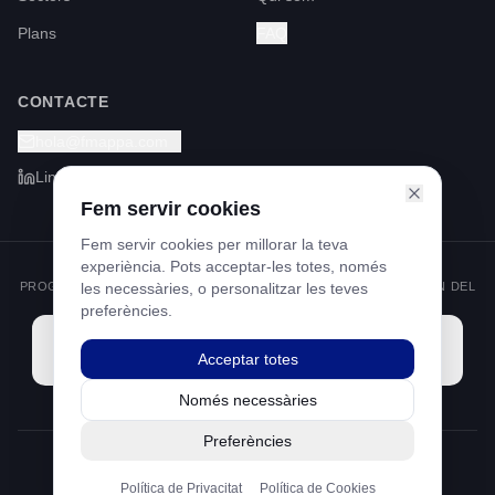
Plans
FAQ
CONTACTE
hola@fmappa.com
LinkedIn
Fem servir cookies
Fem servir cookies per millorar la teva
experiència. Pots acceptar-les totes, només
PROGRAMA KIT DIGITAL FINANÇAT PELS FONS NEXT GENERATION DEL
les necessàries, o personalitzar les teves
MECANISME DE RECUPERACIÓ I RESILIÈNCIA
preferències.
Acceptar totes
Només necessàries
Preferències
©
2026
Footprint Mappa S.L.
Política de Privacitat
Política de Cookies
Avís Legal
Política de Privacitat
Política de Cookies