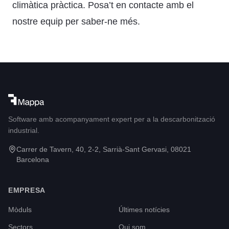
climàtica pràctica.
Posa’t en contacte amb el
nostre equip
per saber-ne més.
Software amb acompanyament expert per a la descarbonització
industrial.
Carrer de Tavern, 40, 2-2, Sarrià-Sant Gervasi, 08021
Barcelona
EMPRESA
Mòduls
Últimes notícies
Sectors
Qui som