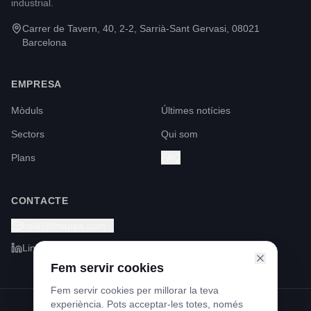
industrial.
Carrer de Tavern, 40, 2-2, Sarrià-Sant Gervasi, 08021
Barcelona
EMPRESA
Mòduls
Últimes notícies
Sectors
Qui som
Plans
FAQ
CONTACTE
hola@fmappa.com
LinkedIn
Fem servir cookies
Fem servir cookies per millorar la teva
experiència. Pots acceptar-les totes, només