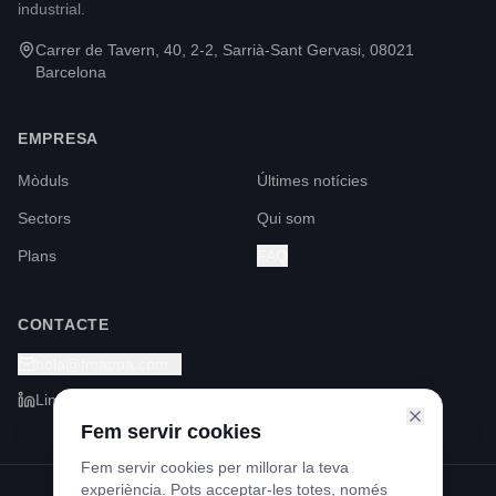
industrial.
Carrer de Tavern, 40, 2-2, Sarrià-Sant Gervasi, 08021
Barcelona
EMPRESA
Mòduls
Últimes notícies
Sectors
Qui som
Plans
FAQ
CONTACTE
hola@fmappa.com
LinkedIn
Fem servir cookies
Fem servir cookies per millorar la teva
experiència. Pots acceptar-les totes, només