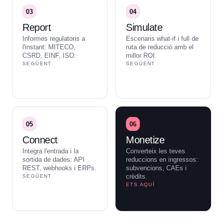
03
04
Report
Simulate
Informes regulatoris a
Escenaris what-if i full de
l'instant: MITECO,
ruta de reducció amb el
CSRD, EINF, ISO.
millor ROI.
SEGÜENT
SEGÜENT
05
06
Connect
Monetize
Integra l'entrada i la
Converteix les teves
sortida de dades: API
reduccions en ingressos:
REST, webhooks i ERPs.
subvencions, CAEs i
crèdits.
SEGÜENT
ETS AQUÍ