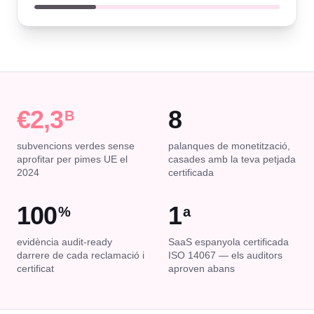
€2,3
8
B
subvencions verdes sense
palanques de monetització,
aprofitar per pimes UE el
casades amb la teva petjada
2024
certificada
100
1
%
a
evidència audit-ready
SaaS espanyola certificada
darrere de cada reclamació i
ISO 14067 — els auditors
certificat
aproven abans