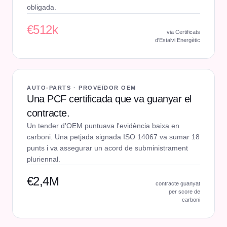
obligada.
€512k
via Certificats
d'Estalvi Energètic
AUTO-PARTS · PROVEÏDOR OEM
Una PCF certificada que va guanyar el
contracte.
Un tender d'OEM puntuava l'evidència baixa en
carboni. Una petjada signada ISO 14067 va sumar 18
punts i va assegurar un acord de subministrament
pluriennal.
€2,4M
contracte guanyat
per score de
carboni