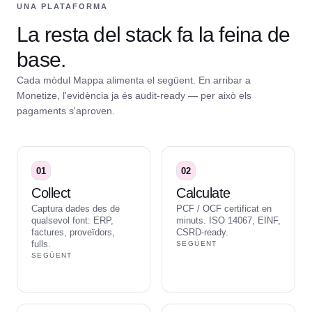
UNA PLATAFORMA
La resta del stack fa la feina de
base.
Cada mòdul Mappa alimenta el següent. En arribar a
Monetize, l'evidència ja és audit-ready — per això els
pagaments s'aproven.
01
02
Collect
Calculate
Captura dades des de
PCF / OCF certificat en
qualsevol font: ERP,
minuts. ISO 14067, EINF,
factures, proveïdors,
CSRD-ready.
fulls.
SEGÜENT
SEGÜENT