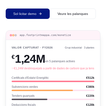
Sol·licitar demo
Veure les palanques
app.footprintmappa.com/monetize
VALOR CAPTURAT · FY2026
Grup industrial · 3 plantes
1,24M
€
en 5 palanques actives
↑ €1,24M desbloquejats a partir de dades de carboni que ja tens
Certificats d'Estalvi Energètic
€512k
Subvencions verdes
€380k
Tenders guanyats
€220k
Deduccions fiscals
€128k