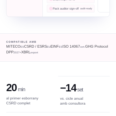
Pack auditor sign-off
Audi
audit-ready
COMPATIBLE AMB
MITECO
CSRD / ESRS
EINF
ISO 14067
GHG Protocol
ES
EU
ES
cert.
DPP
XBRL
2027+
export
20
−14
min
set
al primer esborrany
vs. cicle anual
CSRD complet
amb consultora