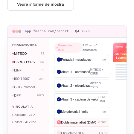
Veure informe de mostra
app.fmappa.com/report · Q4 2026
FRAMEWORKS
Generating ·
412 rec · 0
Informe · 2026
92%
anomalies
MITECO
ES
Memòria de
Sostenibilita
Portada i metadades
✓
tots
CSRD / ESRS
EU
MITECO ·
EINF
ES
Abast 1 · combustió
✓
CSRD
ISO 14067
cert.
MITECO ·
Abast 2 · electricitat
✓
GHG Protocol
CSRD
DPP
2027+
CSRD
Abast 3 · cadena de valor
✓
· ISO
VINCULAT A
Metodologia i límits
✓
tots
Calculate · v4.2
Collect · 412 rec
Doble materialitat (DMA)
↻
CSRD
Etiquetatge XBRL
ESRS