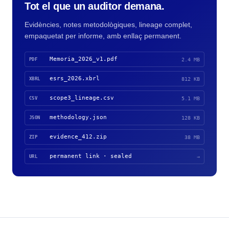
Tot el que un auditor demana.
Evidències, notes metodològiques, lineage complet,
empaquetat per informe, amb enllaç permanent.
Memoria_2026_v1.pdf
PDF
2.4 MB
esrs_2026.xbrl
XBRL
812 KB
scope3_lineage.csv
CSV
5.1 MB
methodology.json
JSON
128 KB
evidence_412.zip
ZIP
38 MB
permanent link · sealed
URL
→