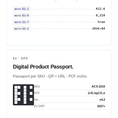
412.6
esrs:E1-1
8,210
esrs:E1-6
true
esrs:S1-7
2026-Q4
esrs:G1-2
04 · DPP
Digital Product Passport.
Passaport per SKU · QR + URL · PCF inclòs.
SKU
ACS-2210
PCF
2.41 kgCO₂e
Ver.
v4.2
EU DPP
2027+