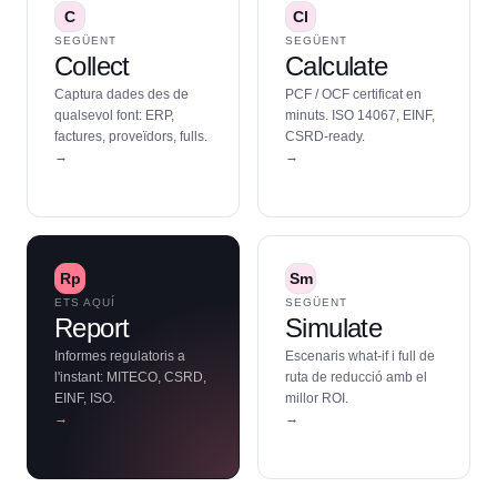
C
Cl
SEGÜENT
SEGÜENT
Collect
Calculate
Captura dades des de
PCF / OCF certificat en
qualsevol font: ERP,
minuts. ISO 14067, EINF,
factures, proveïdors, fulls.
CSRD-ready.
→
→
Rp
Sm
ETS AQUÍ
SEGÜENT
Report
Simulate
Informes regulatoris a
Escenaris what-if i full de
l'instant: MITECO, CSRD,
ruta de reducció amb el
EINF, ISO.
millor ROI.
→
→