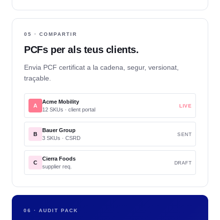
05 · COMPARTIR
PCFs per als teus clients.
Envia PCF certificat a la cadena, segur, versionat,
traçable.
Acme Mobility
A
LIVE
12 SKUs · client portal
Bauer Group
B
SENT
3 SKUs · CSRD
Cierra Foods
C
DRAFT
supplier req.
06 · AUDIT PACK