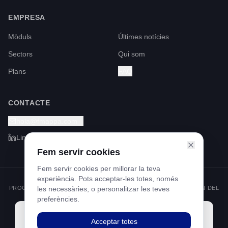
EMPRESA
Mòduls
Últimes notícies
Sectors
Qui som
Plans
FAQ
CONTACTE
hola@fmappa.com
LinkedIn
Fem servir cookies
Fem servir cookies per millorar la teva
experiència. Pots acceptar-les totes, només
PROGRAMA KIT DIGITAL FINANÇAT PELS FONS NEXT GENERATION DEL
les necessàries, o personalitzar les teves
MECANISME DE RECUPERACIÓ I RESILIÈNCIA
preferències.
Acceptar totes