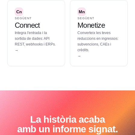
Cn
Mn
SEGÜENT
SEGÜENT
Connect
Monetize
Integra l'entrada i la
Converteix les teves
sortida de dades: API
reduccions en ingressos:
REST, webhooks i ERPs.
subvencions, CAEs i
→
crèdits.
→
La història acaba
amb un informe signat.