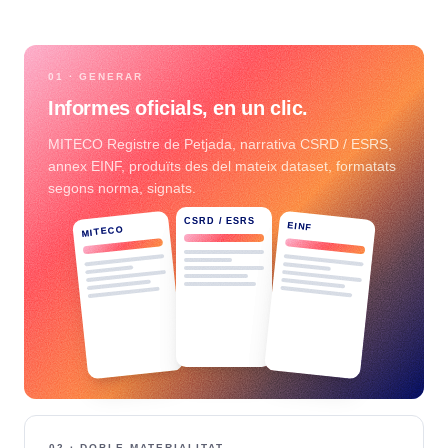
01 · GENERAR
Informes oficials, en un clic.
MITECO Registre de Petjada, narrativa CSRD / ESRS,
annex EINF, produïts des del mateix dataset, formatats
segons norma, signats.
CSRD / ESRS
EINF
MITECO
02 · DOBLE MATERIALITAT