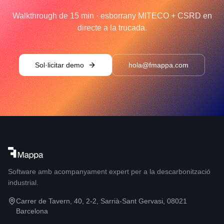
Walkthrough de 15 min · esborrany MITECO + CSRD en
directe a la trucada.
Sol·licitar demo
hola@fmappa.com
Software amb acompanyament expert per a la descarbonització
industrial.
Carrer de Tavern, 40, 2-2, Sarrià-Sant Gervasi, 08021
Barcelona