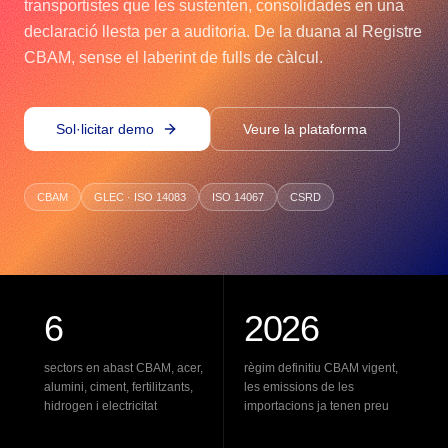
transportistes que les sustenten, consolidades en una
declaració llesta per a auditoria. De la duana al Registre
CBAM, sense el laberint de fulls de càlcul.
Sol·licitar demo
Veure la plataforma
CBAM
GLEC · ISO 14083
ISO 14067
CSRD
6
2026
sectors en abast CBAM, acer,
règim definitiu CBAM vigent,
alumini, ciment, fertilitzants,
les emissions de les
hidrogen i electricitat
importacions ja tenen preu