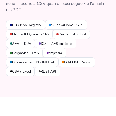
sèrie, i recorre a CSV quan un soci segueix a l'email i
els PDF.
EU CBAM Registry
SAP S/4HANA · GTS
Microsoft Dynamics 365
Oracle ERP Cloud
AEAT · DUA
ICS2 · AES customs
CargoWise · TMS
project44
Ocean carrier EDI · INTTRA
IATA ONE Record
CSV / Excel
REST API