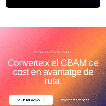
QUAN ESTIGUIS LLEST
Converteix el CBAM de
cost en avantatge de
ruta.
Sol·licitar demo
Parlar amb vendes