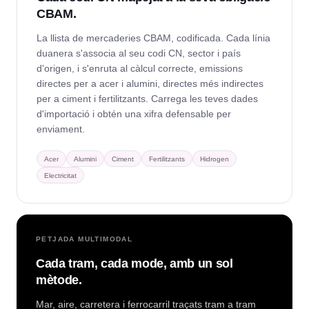
CBAM.
La llista de mercaderies CBAM, codificada. Cada línia
duanera s'associa al seu codi CN, sector i país
d'origen, i s'enruta al càlcul correcte, emissions
directes per a acer i alumini, directes més indirectes
per a ciment i fertilitzants. Carrega les teves dades
d'importació i obtén una xifra defensable per
enviament.
Acer
Alumini
Ciment
Fertilitzants
Hidrogen
Electricitat
PETJADA MULTIMODAL
Cada tram, cada mode, amb un sol
mètode.
Mar, aire, carretera i ferrocarril traçats tram a tram