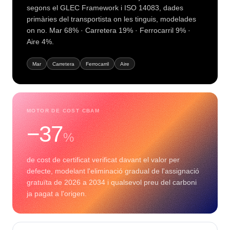
segons el GLEC Framework i ISO 14083, dades
primàries del transportista on les tinguis, modelades
on no. Mar 68% · Carretera 19% · Ferrocarril 9% ·
Aire 4%.
Mar
Carretera
Ferrocarril
Aire
MOTOR DE COST CBAM
−37
%
de cost de certificat verificat davant el valor per
defecte, modelant l'eliminació gradual de l'assignació
gratuïta de 2026 a 2034 i qualsevol preu del carboni
ja pagat a l'origen.