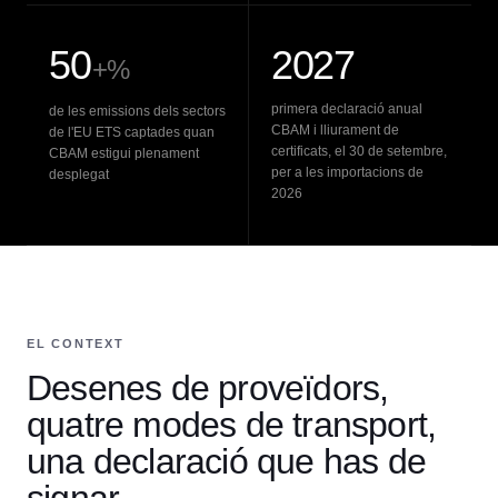
50
2027
+%
primera declaració anual
de les emissions dels sectors
CBAM i lliurament de
de l'EU ETS captades quan
certificats, el 30 de setembre,
CBAM estigui plenament
per a les importacions de
desplegat
2026
EL CONTEXT
Desenes de proveïdors,
quatre modes de transport,
una declaració que has de