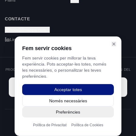
Plans
FAQ
CONTACTE
hola@fmappa.com
LinkedIn
Fem servir cookies
Fem servir cookies per millorar la teva
experiència. Pots acceptar-les totes, només
PROGRAMA KIT DIGITAL FINANÇAT PELS FONS NEXT GENERATION DEL
les necessàries, o personalitzar les teves
MECANISME DE RECUPERACIÓ I RESILIÈNCIA
preferències.
Acceptar totes
Només necessàries
Preferències
©
2026
Footprint Mappa S.L.
Política de Privacitat
Política de Cookies
Avís Legal
Política de Privacitat
Política de Cookies
Fet amb 💚 a Barcelona