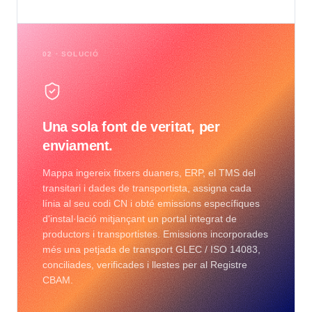
02 · SOLUCIÓ
Una sola font de veritat, per
enviament.
Mappa ingereix fitxers duaners, ERP, el TMS del
transitari i dades de transportista, assigna cada
línia al seu codi CN i obté emissions específiques
d'instal·lació mitjançant un portal integrat de
productors i transportistes. Emissions incorporades
més una petjada de transport GLEC / ISO 14083,
conciliades, verificades i llestes per al Registre
CBAM.