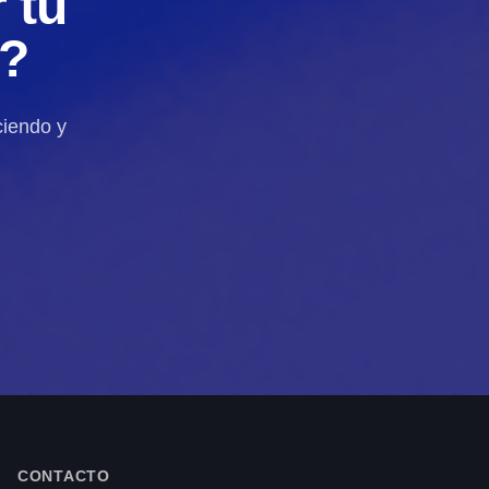
 tu
d?
ciendo y
CONTACTO