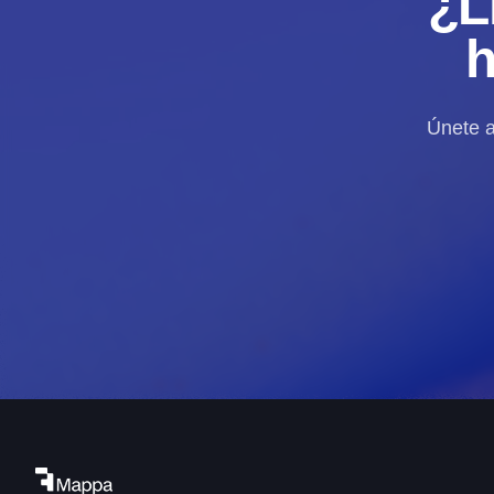
¿L
h
Únete a