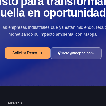
isto para transformar
uella en oportunida
 las empresas industriales que ya están midiendo, redu
monetizando su impacto ambiental con Mappa.
Solicitar Demo
hola@fmappa.com
EMPRESA