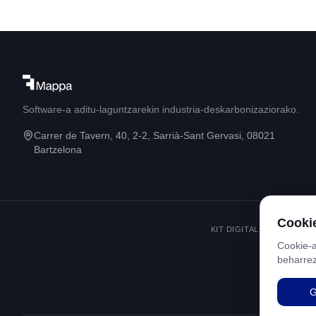
Software-a aditu-laguntzarekin industria-deskarbonizaziorako.
Carrer de Tavern, 40, 2-2, Sarrià-Sant Gervasi, 08021
Bartzelona
Cookie
KIT DIGITAL PROGRAMA,
Cookie-a
beharrez
G