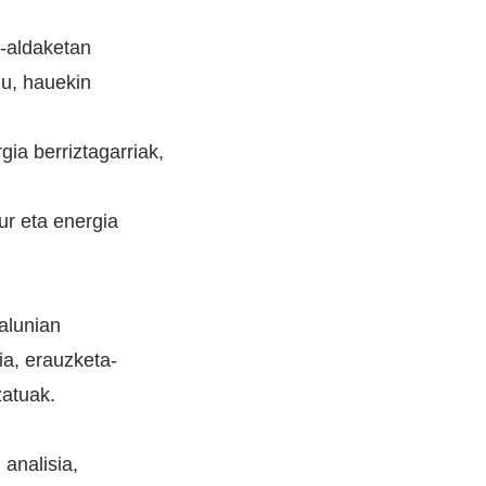
-aldaketan
du, hauekin
ia berriztagarriak,
ur eta energia
alunian
ia, erauzketa-
zatuak.
analisia,