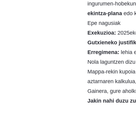
ingurumen-hobekunt
ekintza-plana
edo k
Epe nagusiak
Exekuzioa:
2025eko 
Gutxieneko justifi
Erregimena:
lehia 
Nola laguntzen diz
Mappa-rekin kupoia 
aztarnaren kalkulua,
Gainera, gure aholk
Jakin nahi duzu z