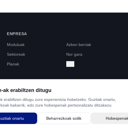
ENPRESA
Moduluak
Azken berriak
Sektoreak
Nor gara
Planak
FAQ
-ak erabiltzen ditugu
 NEXT GENERATION FUNTSEK FINANTZATUA, SUSPERTZE ETA ERRESILIENTZ
k erabiltzen ditugu zure esperientzia hobetzeko. Guztiak onartu,
koak bakarrik, edo zure hobespenak pertsonalizatu ditzakezu.
uztiak onartu
Beharrezkoak soilik
Hobespena