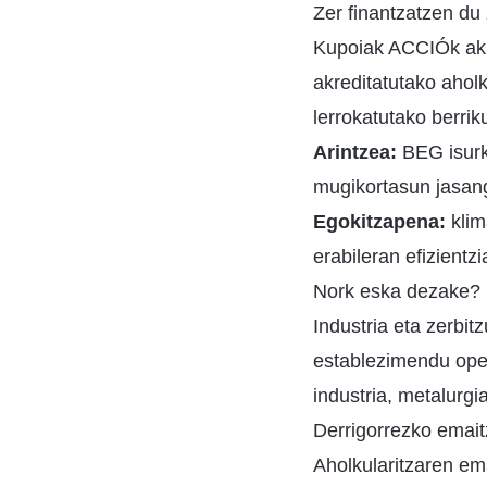
Zer finantzatzen du
Kupoiak ACCIÓk akr
akreditatutako aholk
lerrokatutako berrik
Arintzea:
BEG isurke
mugikortasun jasang
Egokitzapena:
klim
erabileran efizientz
Nork eska dezake?
Industria eta zerbi
establezimendu oper
industria, metalurgi
Derrigorrezko emai
Aholkularitzaren ema