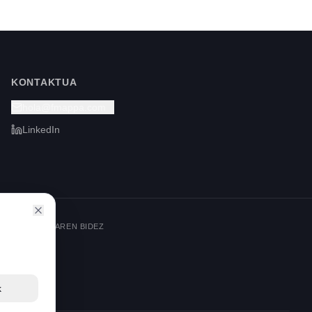
KONTAKTUA
hola@fmappa.com
LinkedIn
IA MEKANISMOAREN BIDEZ
k