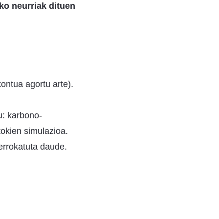
ko neurriak dituen
ontua agortu arte).
u: karbono-
tokien simulazioa.
errokatuta daude.