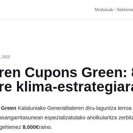
Moduluak
Sektore
, 2025
en Cupons Green: 
re klima-estrategia
 Green
Kataluniako Generalitateren diru-laguntza lerroa
jasangarritasunean espezializatutako aholkularitza zerbi
 gehienez
8.000€
raino.