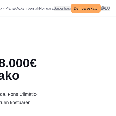
ak
Planak
Azken berriak
Nor gara
Saioa hasi
Demoa eskatu
EU
8.000€
rako
 da, Fons Climàtic-
tzuen kostuaren