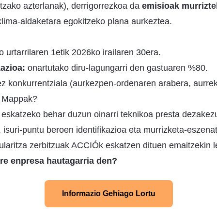
zako azterlanak), derrigorrezkoa da
emisioak murrizte
lima-aldaketara egokitzeko plana aurkeztea.
urtarrilaren 1etik 2026ko irailaren 30era.
kazioa:
onartutako diru-lagungarri den gastuaren %80.
ez konkurrentziala (aurkezpen-ordenaren arabera, aurrek
u Mappak?
eskatzeko behar duzun oinarri teknikoa presta dezakez
 isuri-puntu beroen identifikazioa eta murrizketa-eszena
ularitza zerbitzuak ACCIÓk eskatzen dituen emaitzekin l
ure enpresa hautagarria den?
Informazio Gehiago Lortu