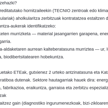
 zehazki?
editatutako hornitzaileekin (TECNIO zentroak edo klima
ulariak) aholkularitza zerbitzuak kontratatzea estaltzen 
untza-aukerak identifikatzeko:
ten murrizketa — material jasangarrien garapena, energ
arria.
a-aldaketaren aurrean kalteberatasuna murriztea — ur, l
ia, biodibertsitatearen hobekuntza.
tzuetako ETEak, gutxienez 2 urteko antzinatasuna eta Kat
atiboa dutenak. Sektore hautagarriak hauek dira: energ
a, fabrikazioa, eraikuntza, garraioa eta zerbitzu espeziali
tzak
itzez gain (diagnostiko ingurumenezkoak, bizi-zikloaren 