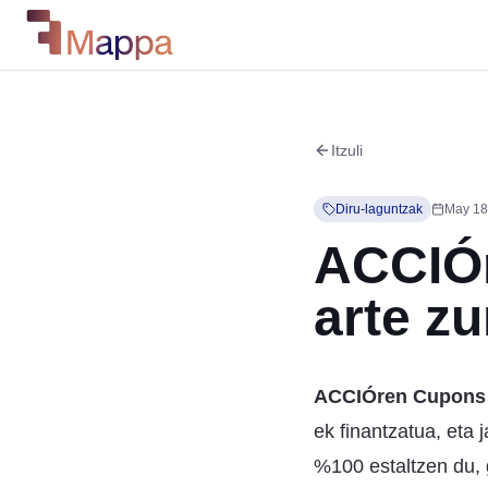
Itzuli
Diru-laguntzak
May 18
ACCIÓr
arte zu
ACCIÓren Cupons
ek finantzatua, eta 
%100 estaltzen du,