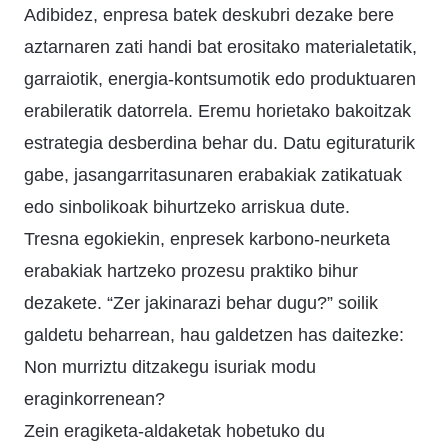
Adibidez, enpresa batek deskubri dezake bere
aztarnaren zati handi bat erositako materialetatik,
garraiotik, energia-kontsumotik edo produktuaren
erabileratik datorrela. Eremu horietako bakoitzak
estrategia desberdina behar du. Datu egituraturik
gabe, jasangarritasunaren erabakiak zatikatuak
edo sinbolikoak bihurtzeko arriskua dute.
Tresna egokiekin, enpresek karbono-neurketa
erabakiak hartzeko prozesu praktiko bihur
dezakete. “Zer jakinarazi behar dugu?” soilik
galdetu beharrean, hau galdetzen has daitezke:
Non murriztu ditzakegu isuriak modu
eraginkorrenean?
Zein eragiketa-aldaketak hobetuko du