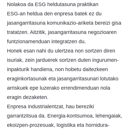
Nolakoa da ESG heldutasuna praktikan
ESG-an heldua den enpresa batek ez du
jasangarritasuna komunikazio-ariketa bereizi gisa
tratatzen. Aitzitik, jasangarritasuna negozioaren
funtzionamenduan integratzen du.
Honek esan nahi du ulertzea non sortzen diren
isuriak, zein jarduerek sortzen duten ingurumen-
inpakturik handiena, non hobetu daitezkeen
eraginkortasunak eta jasangarritasunari lotutako
arriskuek epe luzerako errendimenduan nola
eragin dezaketen.
Enpresa industrialentzat, hau bereziki
garrantzitsua da. Energia-kontsumoa, lehengaiak,
ekoizpen-prozesuak, logistika eta hornidura-