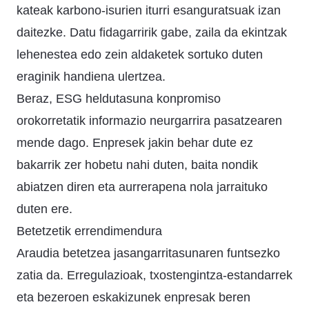
kateak karbono-isurien iturri esanguratsuak izan
daitezke. Datu fidagarririk gabe, zaila da ekintzak
lehenestea edo zein aldaketek sortuko duten
eraginik handiena ulertzea.
Beraz, ESG heldutasuna konpromiso
orokorretatik informazio neurgarrira pasatzearen
mende dago. Enpresek jakin behar dute ez
bakarrik zer hobetu nahi duten, baita nondik
abiatzen diren eta aurrerapena nola jarraituko
duten ere.
Betetzetik errendimendura
Araudia betetzea jasangarritasunaren funtsezko
zatia da. Erregulazioak, txostengintza-estandarrek
eta bezeroen eskakizunek enpresak beren