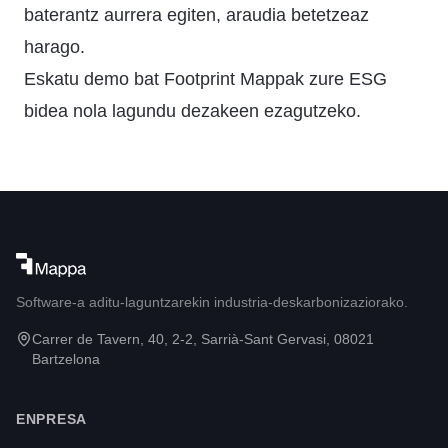
baterantz aurrera egiten, araudia betetzeaz
harago.
Eskatu demo bat
Footprint Mappak zure ESG
bidea nola lagundu dezakeen ezagutzeko.
Software-a aditu-laguntzarekin industria-deskarbonizaziorako.
Carrer de Tavern, 40, 2-2, Sarrià-Sant Gervasi, 08021
Bartzelona
ENPRESA