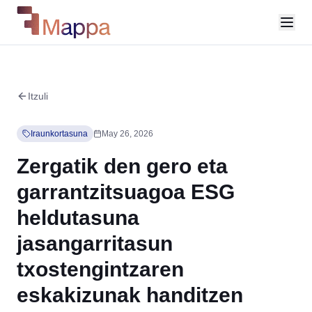
Itzuli
Iraunkortasuna
May 26, 2026
Zergatik den gero eta
garrantzitsuagoa ESG
heldutasuna
jasangarritasun
txostengintzaren
eskakizunak handitzen