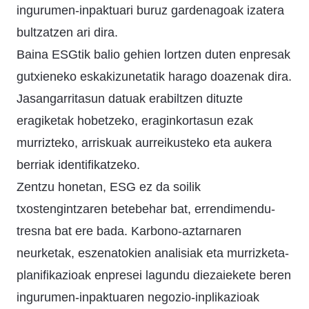
ingurumen-inpaktuari buruz gardenagoak izatera
bultzatzen ari dira.
Baina ESGtik balio gehien lortzen duten enpresak
gutxieneko eskakizunetatik harago doazenak dira.
Jasangarritasun datuak erabiltzen dituzte
eragiketak hobetzeko, eraginkortasun ezak
murrizteko, arriskuak aurreikusteko eta aukera
berriak identifikatzeko.
Zentzu honetan, ESG ez da soilik
txostengintzaren betebehar bat, errendimendu-
tresna bat ere bada. Karbono-aztarnaren
neurketak, eszenatokien analisiak eta murrizketa-
planifikazioak enpresei lagundu diezaiekete beren
ingurumen-inpaktuaren negozio-inplikazioak