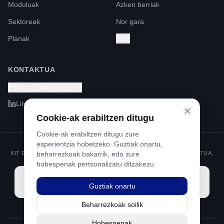
Moduluak
Azken berriak
Sektoreak
Nor gara
Planak
FAQ
KONTAKTUA
hola@fmappa.com
LinkedIn
Cookie-ak erabiltzen ditugu
Cookie-ak erabiltzen ditugu zure
esperientzia hobetzeko. Guztiak onartu,
KIT DIGITAL PROGRAMA, NEXT GENERATION FUNTSEK FINANTZATUA,
beharrezkoak bakarrik, edo zure
SUSPERTZE ETA ERRESILIENTZIA MEKANISMOAREN BIDEZ
hobespenak pertsonalizatu ditzakezu.
Guztiak onartu
Beharrezkoak soilik
Hobespenak