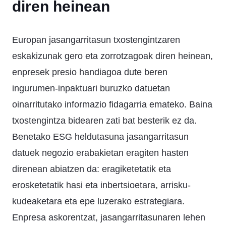
diren heinean
Europan jasangarritasun txostengintzaren
eskakizunak gero eta zorrotzagoak diren heinean,
enpresek presio handiagoa dute beren
ingurumen-inpaktuari buruzko datuetan
oinarritutako informazio fidagarria emateko. Baina
txostengintza bidearen zati bat besterik ez da.
Benetako ESG heldutasuna jasangarritasun
datuek negozio erabakietan eragiten hasten
direnean abiatzen da: eragiketetatik eta
erosketetatik hasi eta inbertsioetara, arrisku-
kudeaketara eta epe luzerako estrategiara.
Enpresa askorentzat, jasangarritasunaren lehen