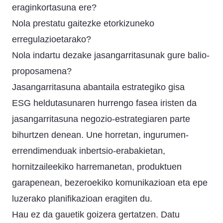
eraginkortasuna ere?
Nola prestatu gaitezke etorkizuneko
erregulazioetarako?
Nola indartu dezake jasangarritasunak gure balio-
proposamena?
Jasangarritasuna abantaila estrategiko gisa
ESG heldutasunaren hurrengo fasea iristen da
jasangarritasuna negozio-estrategiaren parte
bihurtzen denean. Une horretan, ingurumen-
errendimenduak inbertsio-erabakietan,
hornitzaileekiko harremanetan, produktuen
garapenean, bezeroekiko komunikazioan eta epe
luzerako planifikazioan eragiten du.
Hau ez da gauetik goizera gertatzen. Datu