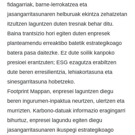
fidagarriak, barne-lerrokatzea eta
jasangarritasunaren helburuak ekintza zehatzetan
itzultzen laguntzen duten tresnak behar ditu.
Baina trantsizio hori egiten duten enpresek
planteamendu erreaktibo batetik estrategikoago
batera pasa daitezke. Ez dute soilik kanpoko
presioei erantzuten; ESG ezagutza erabiltzen
dute beren erresilientzia, lehiakortasuna eta
sinesgarritasuna hobetzeko.
Footprint Mappan, enpresei laguntzen diegu
beren ingurumen-inpaktua neurtzen, ulertzen eta
murrizten. Karbono-datuak informazio eragingarri
bihurtuz, enpresei lagundu egiten diegu
jasangarritasunaren ikuspegi estrategikoago