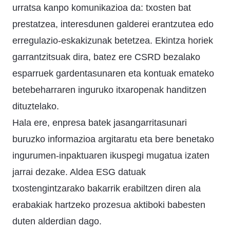
urratsa kanpo komunikazioa da: txosten bat
prestatzea, interesdunen galderei erantzutea edo
erregulazio-eskakizunak betetzea. Ekintza horiek
garrantzitsuak dira, batez ere CSRD bezalako
esparruek gardentasunaren eta kontuak emateko
betebeharraren inguruko itxaropenak handitzen
dituztelako.
Hala ere, enpresa batek jasangarritasunari
buruzko informazioa argitaratu eta bere benetako
ingurumen-inpaktuaren ikuspegi mugatua izaten
jarrai dezake. Aldea ESG datuak
txostengintzarako bakarrik erabiltzen diren ala
erabakiak hartzeko prozesua aktiboki babesten
duten alderdian dago.