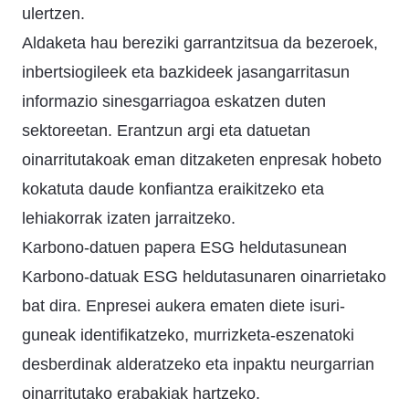
ulertzen.
Aldaketa hau bereziki garrantzitsua da bezeroek,
inbertsiogileek eta bazkideek jasangarritasun
informazio sinesgarriagoa eskatzen duten
sektoreetan. Erantzun argi eta datuetan
oinarritutakoak eman ditzaketen enpresak hobeto
kokatuta daude konfiantza eraikitzeko eta
lehiakorrak izaten jarraitzeko.
Karbono-datuen papera ESG heldutasunean
Karbono-datuak ESG heldutasunaren oinarrietako
bat dira. Enpresei aukera ematen diete isuri-
guneak identifikatzeko, murrizketa-eszenatoki
desberdinak alderatzeko eta inpaktu neurgarrian
oinarritutako erabakiak hartzeko.