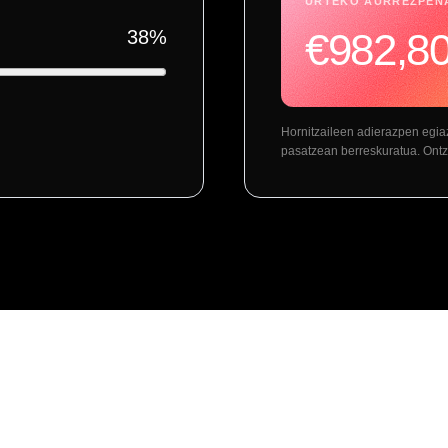
URTEKO AURREZPEN
€982,8
38
%
Hornitzaileen adierazpen egiaz
pasatzean berreskuratua. Ontzi