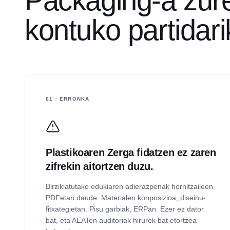
Packaging-a zur
kontuko partidar
01 · ERRONKA
Plastikoaren Zerga fidatzen ez zaren
zifrekin aitortzen duzu.
Birziklatutako edukiaren adierazpenak hornitzaileen
PDFetan daude. Materialen konposizioa, diseinu-
fitxategietan. Pisu garbiak, ERPan. Ezer ez dator
bat, eta AEATen auditoriak hirurek bat etortzea