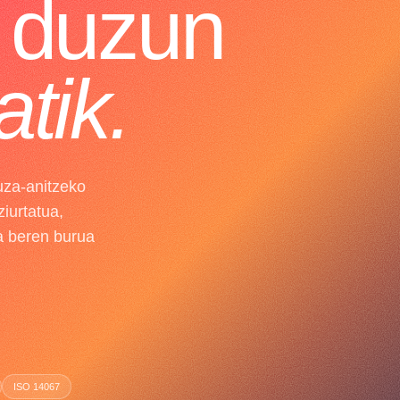
z duzun
tik.
uza-anitzeko
ziurtatua,
a beren burua
ISO 14067