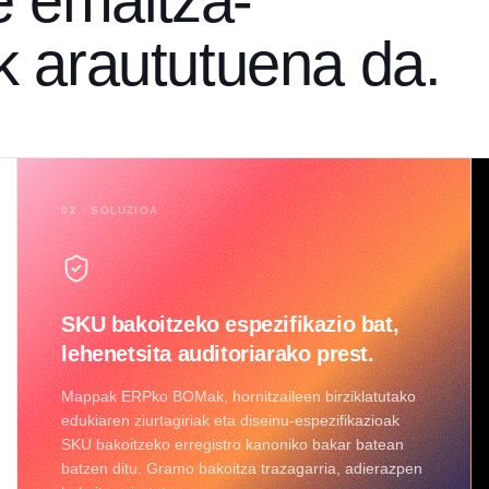
e emaitza-
ik araututuena da.
02 · SOLUZIOA
SKU bakoitzeko espezifikazio bat,
lehenetsita auditoriarako prest.
Mappak ERPko BOMak, hornitzaileen birziklatutako
edukiaren ziurtagiriak eta diseinu-espezifikazioak
SKU bakoitzeko erregistro kanoniko bakar batean
batzen ditu. Gramo bakoitza trazagarria, adierazpen