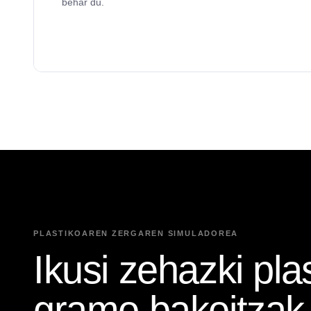
behar du.
PLASTIKOAREN ZERGAREN SIMULADOREA
Ikusi zehazki pla
gramo bakoitzak