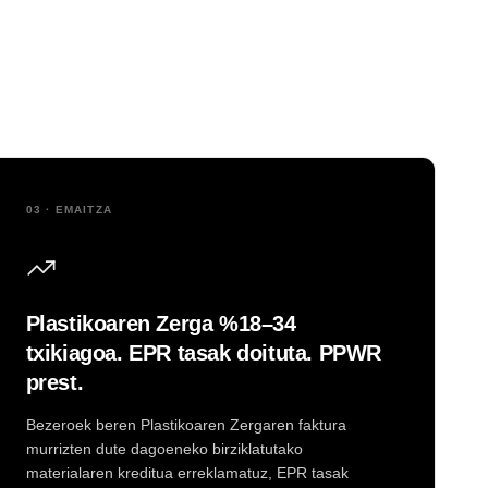
03 · EMAITZA
Plastikoaren Zerga %18–34
txikiagoa. EPR tasak doituta. PPWR
prest.
Bezeroek beren Plastikoaren Zergaren faktura
murrizten dute dagoeneko birziklatutako
materialaren kreditua erreklamatuz, EPR tasak