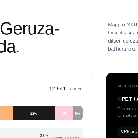
. Geruza-
Mappak SKU b
tinta, itsasga
da.
dituen geruza
bat hura foku
GERUZEN B
12,841
t / urtea
PET / 
Ohikoa snac
22
%
9
%
5
%
laminatuta,
OPP: inp
28
%