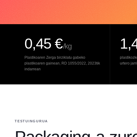
0,45 €
1,
/kg
Plastikoaren Zerga birziklatu gabeko
plastikoz
plastikoaren gainean, RD 1055/2022, 2023tik
urtero jar
indarrean
TESTUINGURUA