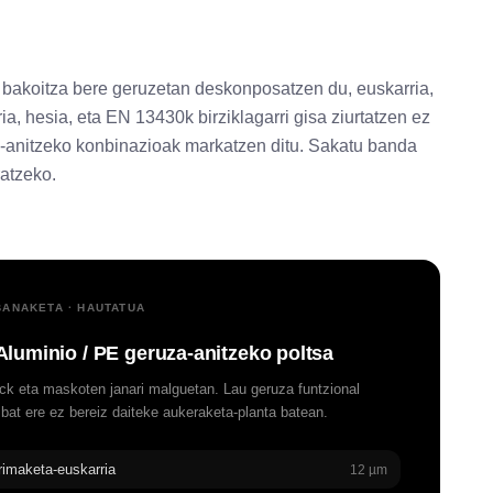
akoitza bere geruzetan deskonposatzen du, euskarria,
rria, hesia, eta EN 13430k birziklagarri gisa ziurtatzen ez
-anitzeko konbinazioak markatzen ditu. Sakatu banda
ratzeko.
ANAKETA · HAUTATUA
Aluminio / PE geruza-anitzeko poltsa
k eta maskoten janari malguetan. Lau geruza funtzional
 bat ere ez bereiz daiteke aukeraketa-planta batean.
rimaketa-euskarria
12 µm