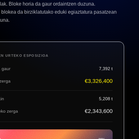
lak. Bloke horia da gaur ordaintzen duzuna.
blokea da birziklatutako eduki egiaztatura pasatzean
zuna.
N URTEKO ESPOSIZIOA
a gaur
7,392
t
€3,326,400
zerga
in
5,208
t
€2,343,600
eko zerga