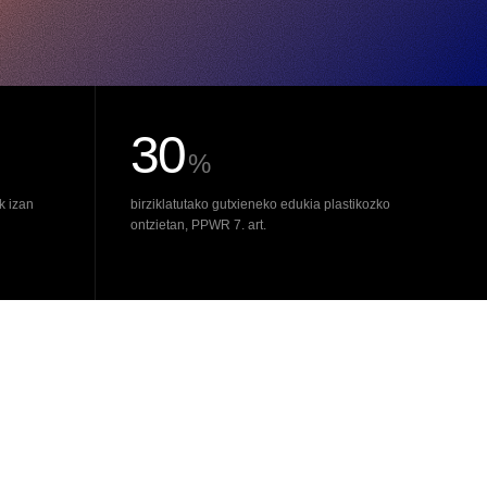
30
%
k izan
birziklatutako gutxieneko edukia plastikozko
ontzietan, PPWR 7. art.