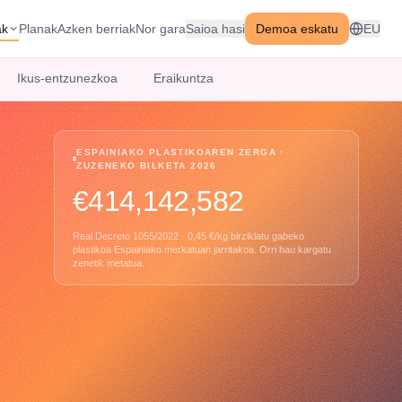
ak
Planak
Azken berriak
Nor gara
Saioa hasi
Demoa eskatu
EU
Ikus-entzunezkoa
Eraikuntza
ESPAINIAKO PLASTIKOAREN ZERGA ·
ZUZENEKO BILKETA 2026
€414,142,629
Real Decreto 1055/2022 · 0,45 €/kg birziklatu gabeko
plastikoa Espainiako merkatuan jarritakoa. Orri hau kargatu
zenetik metatua.