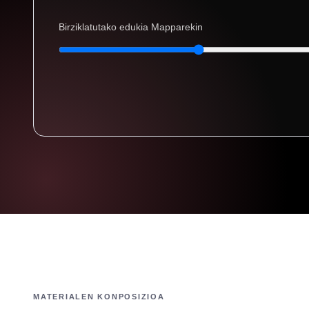
Birziklatutako edukia Mapparekin
MATERIALEN KONPOSIZIOA