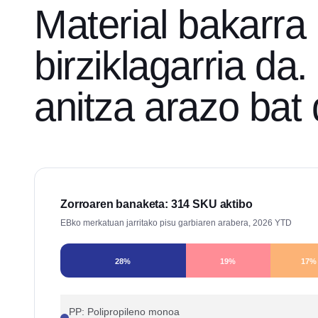
Material bakarra
birziklagarria da
anitza arazo bat 
Zorroaren banaketa: 314 SKU aktibo
EBko merkatuan jarritako pisu garbiaren arabera, 2026 YTD
28
%
19
%
17
%
PP: Polipropileno monoa