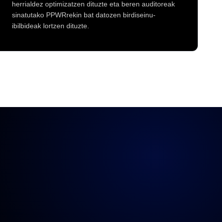
herrialdez optimizatzen dituzte eta beren auditoreak
sinatutako PPWRrekin bat datozen birdiseinu-
ibilbideak lortzen dituzte.