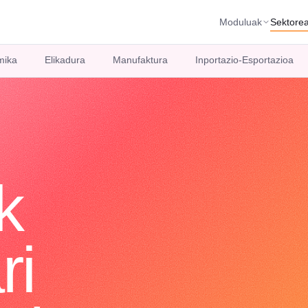
Moduluak
Sektore
mika
Elikadura
Manufaktura
Inportazio-Esportazioa
k
ri