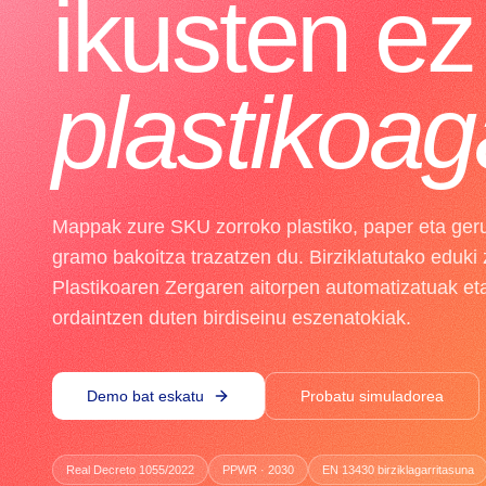
ikusten e
plastikoaga
Mappak zure SKU zorroko plastiko, paper eta ger
gramo bakoitza trazatzen du. Birziklatutako eduki 
Plastikoaren Zergaren aitorpen automatizatuak et
ordaintzen duten birdiseinu eszenatokiak.
Demo bat eskatu
Probatu simuladorea
Real Decreto 1055/2022
PPWR · 2030
EN 13430 birziklagarritasuna