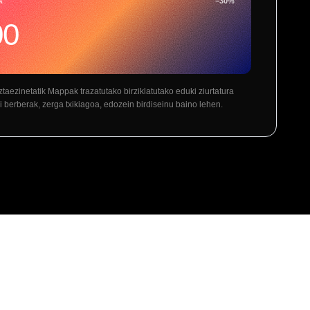
A
−
30
%
00
taezinetatik Mappak trazatutako birziklatutako eduki ziurtatura
 berberak, zerga txikiagoa, edozein birdiseinu baino lehen.