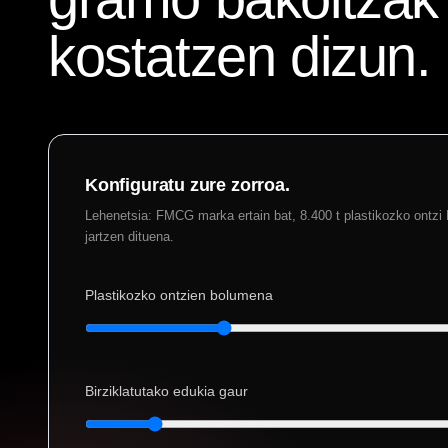
kostatzen dizun.
Konfiguratu zure zorroa.
Lehenetsia: FMCG marka ertain bat, 8.400 t plastikozko ontzi
jartzen dituena.
Plastikozko ontzien bolumena
Birziklatutako edukia gaur