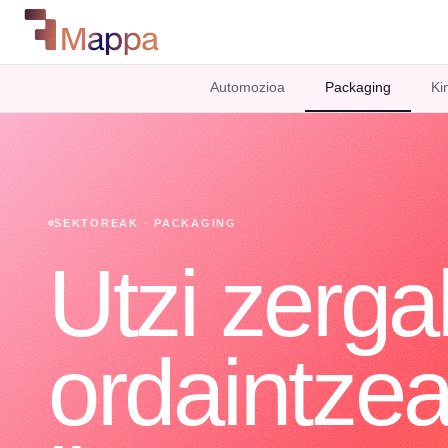
Automozioa
Packaging
Ki
SEKTOREAK · PACKAGING
Utzi zerga
ordaintzea