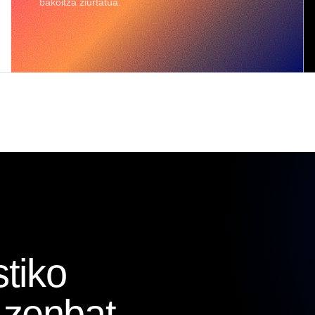
bakoitza ziurtatua.
stiko
 zenbat