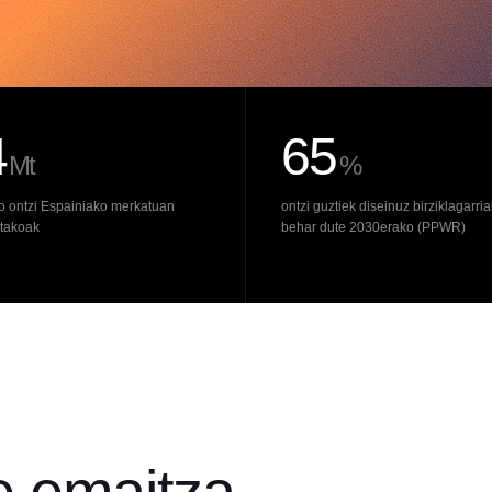
4
65
Mt
%
ko ontzi Espainiako merkatuan
ontzi guztiek diseinuz birziklagarria
ritakoak
behar dute 2030erako (PPWR)