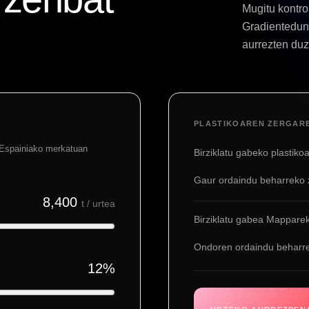
Mugitu kontro
Gradientedun 
aurrezten du
PLASTIKOAREN ZERGARE
 Espainiako merkatuan
Birziklatu gabeko plastiko
Gaur ordaindu beharreko 
8,400
t / urtea
Birziklatu gabea Mapparek
Ondoren ordaindu beharr
12
%