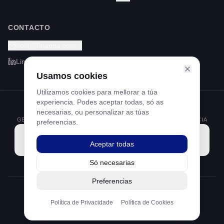
CONTACTO
hola@fmappa.com
LinkedIn
Usamos cookies
Utilizamos cookies para mellorar a túa
experiencia. Podes aceptar todas, só as
PROGRAMA KIT DIGITAL FINANCIADO POLOS FONDOS NEXT
necesarias, ou personalizar as túas
GENERATION DO MECANISMO DE RECUPERACIÓN E RESILIENCIA
preferencias.
Aceptar todas
Só necesarias
Preferencias
©
2026
Footprint Mappa S.L.
Política de Privacidade
Política de Cookies
Aviso Legal
Política de Privacidade
Política de Cookies
Feito con 💚 en Barcelona