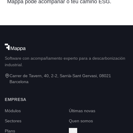
Mappa pode acompañar o teu camiño ESG.
Software con acompañamento experto para a descarbonización
industrial.
Carrer de Tavern, 40, 2-2, Sarrià-Sant Gervasi, 08021
Barcelona
EMPRESA
Módulos
Últimas novas
Sectores
Quen somos
Plans
FAQ