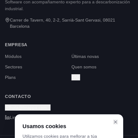
Software con acompañamento experto para a descarbonización
industrial.
Carrer de Tavern, 40, 2-2, Sarrià-Sant Gervasi, 08021
Barcelona
EMPRESA
Módulos
Últimas novas
Sectores
Quen somos
Plans
FAQ
CONTACTO
hola@fmappa.com
LinkedIn
Usamos cookies
Utilizamos cookies para mellorar a túa