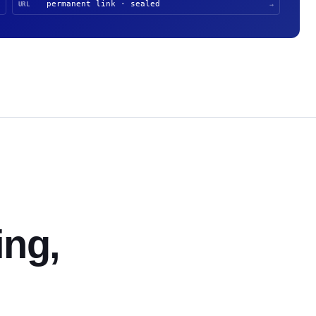
permanent link · sealed
URL
→
ing,