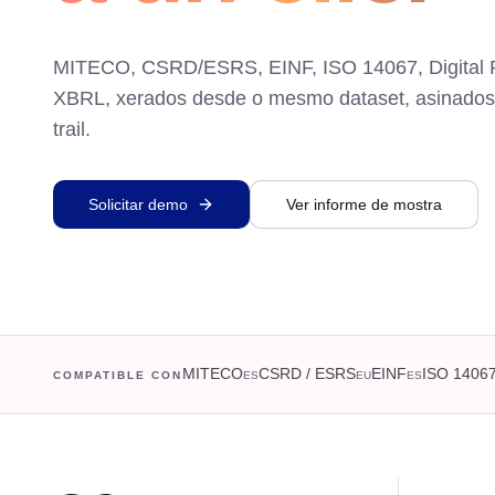
MITECO, CSRD/ESRS, EINF, ISO 14067, Digital P
XBRL, xerados desde o mesmo dataset, asinados
trail.
Solicitar demo
Ver informe de mostra
MITECO
CSRD / ESRS
EINF
ISO 1406
COMPATIBLE CON
ES
EU
ES