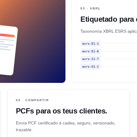
03 · XBRL
Etiquetado para 
Taxonomía XBRL ESRS aplica
esrs:E1-1
esrs:E1-6
esrs:S1-7
esrs:G1-2
05 · COMPARTIR
PCFs para os teus clientes.
Envía PCF certificado á cadea, seguro, versionado,
trazable.