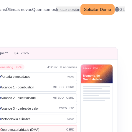
ans
Últimas novas
Quen somos
Iniciar sesión
Solicitar Demo
GL
eport · Q4 2026
enerating · 92%
412 rec · 0 anomalies
Informe · 2026
Memoria de
Portada e metadatos
todos
Sostibilidade
Alcance 1 · combustión
MITECO · CSRD
Alcance 2 · electricidade
MITECO · CSRD
Alcance 3 · cadea de valor
CSRD · ISO
Metodoloxía e límites
todos
Dobre materialidade (DMA)
CSRD