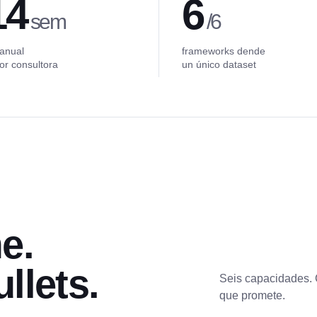
14
6
sem
/6
 anual
frameworks dende
or consultora
un único dataset
e.
llets.
Seis capacidades.
que promete.