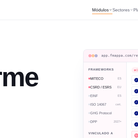
Módulos
Sectores
Pl
app.fmappa.com/r
orme
FRAMEWORKS
G
MITECO
ES
✓
CSRD / ESRS
EU
✓
EINF
ES
✓
ISO 14067
cert.
GHG Protocol
✓
DPP
2027+
✓
VINCULADO A
↻