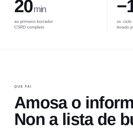
20
−
min
ao primeiro borrador
vs. ciclo
CSRD completo
levado p
QUE FAI
Amosa o inform
Non a lista de bu