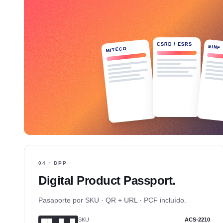
CSRD / ESRS
EINF
MITECO
04 · DPP
Digital Product Passport.
Pasaporte por SKU · QR + URL · PCF incluído.
SKU
ACS-2210