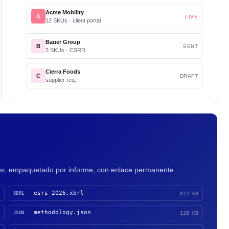
Acme Mobility
A
LIVE
12 SKUs · client portal
Bauer Group
B
SENT
3 SKUs · CSRD
Cierra Foods
C
DRAFT
supplier req.
tos, empaquetado por informe, con enlace permanente.
esrs_2026.xbrl
XBRL
812 KB
methodology.json
JSON
128 KB