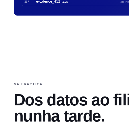
evidence_412.zip
ZIP
38 MB
NA PRÁCTICA
Dos datos ao fil
nunha tarde.