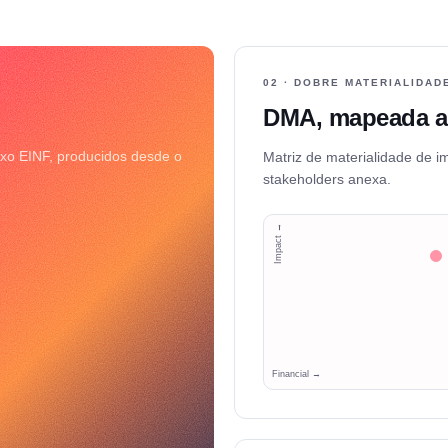
02 · DOBRE MATERIALIDAD
DMA, mapeada a
xo EINF, producidos desde o
Matriz de materialidade de i
stakeholders anexa.
Impact →
Financial →