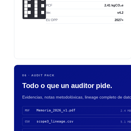
PCF
2.41 kgCO₂e
Ver.
v4.2
EU DPP
2027+
06 · AUDIT PACK
Todo o que un auditor pide.
Evidencias, notas metodolóxicas, lineage completo de da
Memoria_2026_v1.pdf
PDF
2.4 MB
scope3_lineage.csv
CSV
5.1 MB