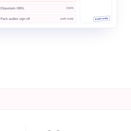
Etiquetado XBRL
ESRS
Pack auditor sign-off
Audit-ready
audit-ready