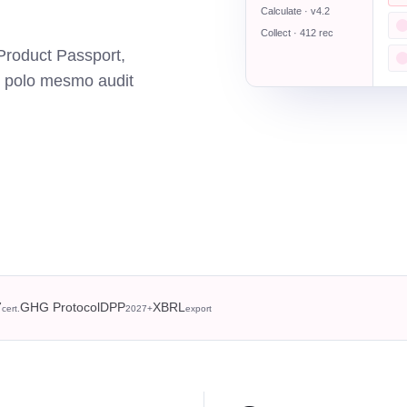
Calculate · v4.2
Collect · 412 rec
roduct Passport,
 polo mesmo audit
7
GHG Protocol
DPP
XBRL
cert.
2027+
export