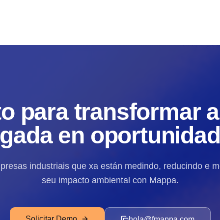
to para transformar a
gada en oportunida
resas industriais que xa están medindo, reducindo e 
seu impacto ambiental con Mappa.
Solicitar Demo
hola@fmappa.com