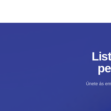
Lis
pe
Únete ás emp