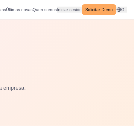
ans
Últimas novas
Quen somos
Iniciar sesión
Solicitar Demo
GL
a empresa.