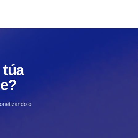
 túa
de?
monetizando o