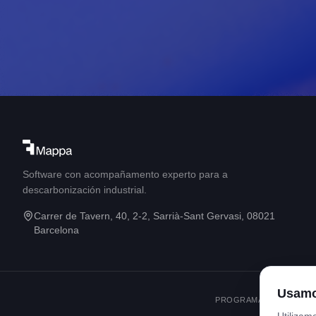
Software con acompañamento experto para a
descarbonización industrial.
Carrer de Tavern, 40, 2-2, Sarrià-Sant Gervasi, 08021
Barcelona
Usamo
PROGRAMA KIT DIGITAL