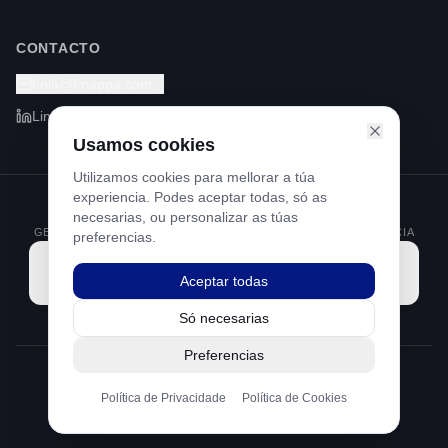
CONTACTO
hola@fmappa.com
LinkedIn
Usamos cookies
Utilizamos cookies para mellorar a túa
experiencia. Podes aceptar todas, só as
PROGRAMA KIT DIGITAL FINANCIADO POLOS FONDOS NEXT
necesarias, ou personalizar as túas
GENERATION DO MECANISMO DE RECUPERACIÓN E RESILIENCIA
preferencias.
Aceptar todas
Só necesarias
Preferencias
©
2026
Footprint Mappa S.L.
Política de Privacidade
Política de Cookies
Aviso Legal
Política de Privacidade
Política de Cookies
Feito con 💚 en Barcelona