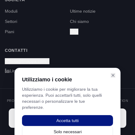
Moduli
Ultime notizie
Settori
Chi siamo
Piani
FAQ
CONTATTI
hola@fmappa.com
LinkedIn
Utilizziamo i cookie
Utilizziamo i cookie per migliorare la tua
esperienza. Puoi accettarli tutti, solo quelli
PROGRAMMA KIT DIGITAL FINANZIATO DAI FONDI NEXT GENERATION
necessari o personalizzare le tue
ATTRAVERSO IL MECCANISMO DI RIPRESA E RESILIENZA
preferenze.
Accetta tutti
Solo necessari