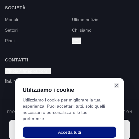
SOCIETÀ
Moduli
Ultime notizie
Settori
Chi siamo
Piani
FAQ
CONTATTI
hola@fmappa.com
LinkedIn
Utilizziamo i cookie
Utilizziamo i cookie per migliorare la tua
esperienza. Puoi accettarli tutti, solo quelli
PROGRAMMA KIT DIGITAL FINANZIATO DAI FONDI NEXT GENERATION
necessari o personalizzare le tue
ATTRAVERSO IL MECCANISMO DI RIPRESA E RESILIENZA
preferenze.
Accetta tutti