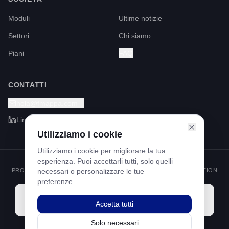
Moduli
Ultime notizie
Settori
Chi siamo
Piani
FAQ
CONTATTI
hola@fmappa.com
LinkedIn
Utilizziamo i cookie
Utilizziamo i cookie per migliorare la tua
esperienza. Puoi accettarli tutti, solo quelli
PROGRAMMA KIT DIGITAL FINANZIATO DAI FONDI NEXT GENERATION
necessari o personalizzare le tue
ATTRAVERSO IL MECCANISMO DI RIPRESA E RESILIENZA
preferenze.
Accetta tutti
Solo necessari