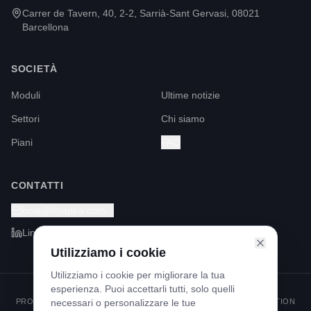
Carrer de Tavern, 40, 2-2, Sarrià-Sant Gervasi, 08021
Barcellona
SOCIETÀ
Moduli
Ultime notizie
Settori
Chi siamo
Piani
FAQ
CONTATTI
hola@fmappa.com
LinkedIn
Utilizziamo i cookie
Utilizziamo i cookie per migliorare la tua
esperienza. Puoi accettarli tutti, solo quelli
PROGRAMMA KIT DIGITAL FINANZIATO DAI FONDI NEXT GENERATION
necessari o personalizzare le tue