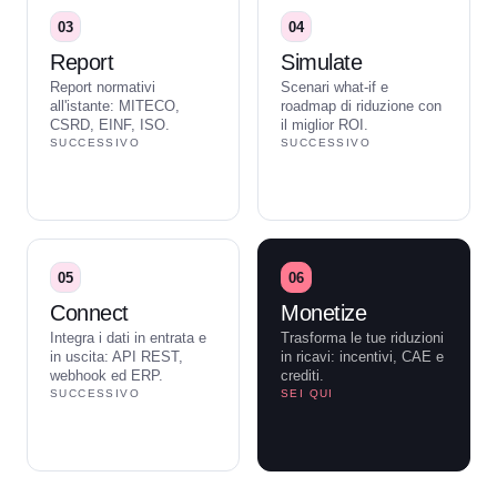
03
04
Report
Simulate
Report normativi
Scenari what-if e
all'istante: MITECO,
roadmap di riduzione con
CSRD, EINF, ISO.
il miglior ROI.
SUCCESSIVO
SUCCESSIVO
05
06
Connect
Monetize
Integra i dati in entrata e
Trasforma le tue riduzioni
in uscita: API REST,
in ricavi: incentivi, CAE e
webhook ed ERP.
crediti.
SUCCESSIVO
SEI QUI