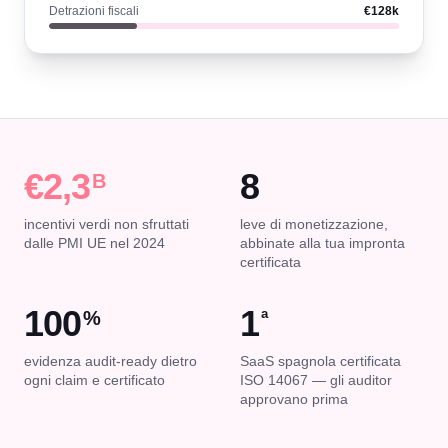
Detrazioni fiscali
€128k
€2,3
8
B
incentivi verdi non sfruttati
leve di monetizzazione,
dalle PMI UE nel 2024
abbinate alla tua impronta
certificata
100
1
%
ª
evidenza audit-ready dietro
SaaS spagnola certificata
ogni claim e certificato
ISO 14067 — gli auditor
approvano prima