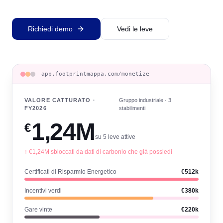
Richiedi demo
Vedi le leve
app.footprintmappa.com/monetize
VALORE CATTURATO ·
Gruppo industriale · 3
FY2026
stabilimenti
1,24M
€
su 5 leve attive
↑ €1,24M sbloccati da dati di carbonio che già possiedi
Certificati di Risparmio Energetico
€512k
Incentivi verdi
€380k
Gare vinte
€220k