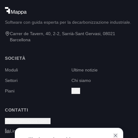
Software con guida esperta per la decarbonizzazione industriale.
Carrer de Tavern, 40, 2-2, Sarrià-Sant Gervasi, 08021
Barcellona
SOCIETÀ
Moduli
Ultime notizie
Settori
Chi siamo
Piani
FAQ
CONTATTI
hola@fmappa.com
LinkedIn