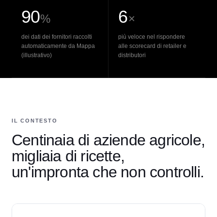
90
6
%
×
dei dati dei fornitori raccolti
più veloce nel rispondere
automaticamente da Mappa
alle scorecard di retailer e
(illustrativo)
distributori
IL CONTESTO
Centinaia di aziende agricole,
migliaia di ricette,
un'impronta che non controlli.