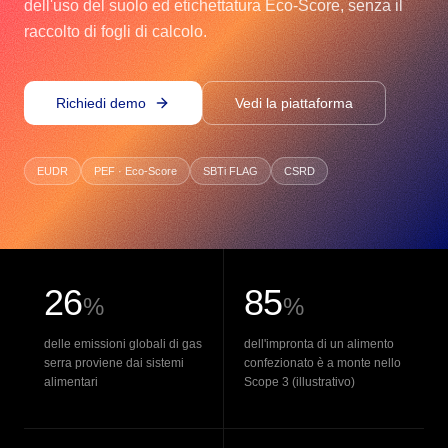
dell'uso del suolo ed etichettatura Eco-Score, senza il
raccolto di fogli di calcolo.
Richiedi demo
Vedi la piattaforma
EUDR
PEF · Eco-Score
SBTi FLAG
CSRD
26
85
%
%
delle emissioni globali di gas
dell'impronta di un alimento
serra proviene dai sistemi
confezionato è a monte nello
alimentari
Scope 3 (illustrativo)