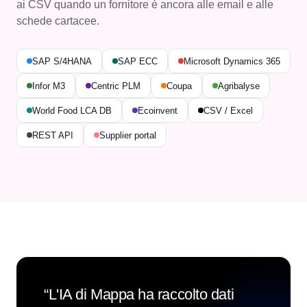
ai CSV quando un fornitore è ancora alle email e alle
schede cartacee.
SAP S/4HANA
SAP ECC
Microsoft Dynamics 365
Infor M3
Centric PLM
Coupa
Agribalyse
World Food LCA DB
Ecoinvent
CSV / Excel
REST API
Supplier portal
“
L'IA di Mappa ha raccolto dati