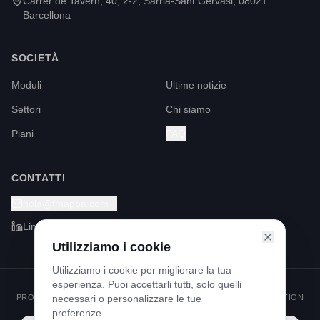
Carrer de Tavern, 40, 2-2, Sarrià-Sant Gervasi, 08021
Barcellona
SOCIETÀ
Moduli
Ultime notizie
Settori
Chi siamo
Piani
FAQ
CONTATTI
hola@fmappa.com
LinkedIn
Utilizziamo i cookie
Utilizziamo i cookie per migliorare la tua
esperienza. Puoi accettarli tutti, solo quelli
PROGRAMMA KIT DIGITAL FINANZIATO DAI FONDI NEXT GENERATION
necessari o personalizzare le tue
ATTRAVERSO IL MECCANISMO DI RIPRESA E RESILIENZA
preferenze.