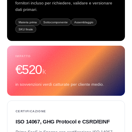
fornitori incluso per richiedere, validare e versionare
dati primari.
Materia prima
Sottocomponente
Assemblaggio
SKU finale
IMPATTO
€520
k
in sovvenzioni verdi catturate per cliente medio.
CERTIFICAZIONE
ISO 14067, GHG Protocol e CSRD/EINF