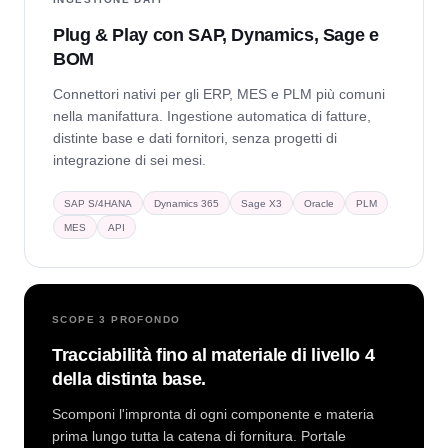
Plug & Play con SAP, Dynamics, Sage e
BOM
Connettori nativi per gli ERP, MES e PLM più comuni
nella manifattura. Ingestione automatica di fatture,
distinte base e dati fornitori, senza progetti di
integrazione di sei mesi.
SAP S/4HANA
Dynamics 365
Sage X3
Oracle
PLM
MES
API
SCOPE 3 PROFONDO
Tracciabilità fino al materiale di livello 4
della distinta base.
Scomponi l'impronta di ogni componente e materia
prima lungo tutta la catena di fornitura. Portale