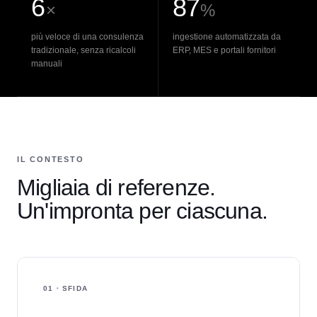
6
87
×
%
più veloce di una consulenza
ingestione automatizzata da
tradizionale, senza ricalcoli
ERP, MES e portali fornitori
manuali
IL CONTESTO
Migliaia di referenze.
Un'impronta per ciascuna.
01 · SFIDA