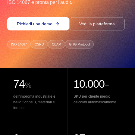
ISO 14067 e pronta per l'audit.
Richiedi una demo
Vedi la piattaforma
ISO 14067
CSRD
CBAM
GHG Protocol
74
10.000
%
+
dell'impronta industriale è
SKU per cliente medio
nello Scope 3, materiali e
calcolati automaticamente
fornitori