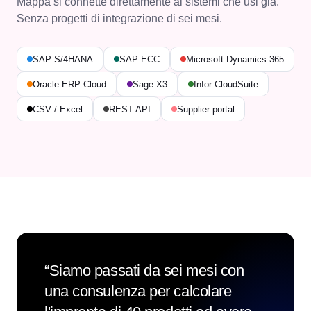
Mappa si connette direttamente ai sistemi che usi già.
Senza progetti di integrazione di sei mesi.
SAP S/4HANA
SAP ECC
Microsoft Dynamics 365
Oracle ERP Cloud
Sage X3
Infor CloudSuite
CSV / Excel
REST API
Supplier portal
“
Siamo passati da sei mesi con
una consulenza per calcolare