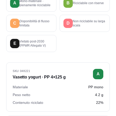
Mono-materiale ·
A
B
Riciclabile con riserve
pienamente riciclabile
Disponibilità di flusso
Non riciclabile su larga
C
D
limitata
scala
Vietato post-2030
E
(PPWR Allegato V)
SKU
048221
A
Vasetto yogurt · PP 4×125 g
Materiale
PP mono
Peso netto
4.2 g
Contenuto riciclato
22%