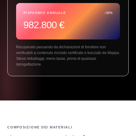
RISPARMIO ANNUALE
−
30
%
982.800 €
Recuperato passando da dichiarazioni di fornitore non
verificabili a contenuto riciclato certificato e tracciato da Mappa.
Stessi imballaggi, meno tasse, prima di qualsiasi
riprogettazione.
COMPOSIZIONE DEI MATERIALI