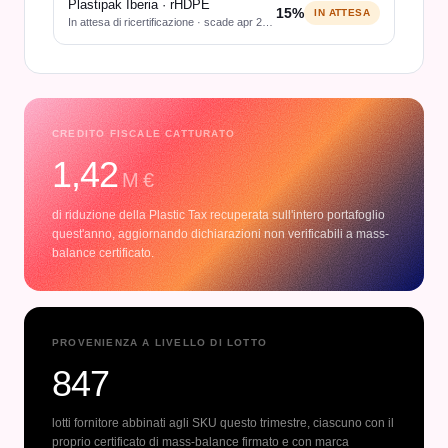
Plastipak Iberia · rHDPE
15
%
IN ATTESA
In attesa di ricertificazione · scade apr 2026
CREDITO FISCALE CATTURATO
1,42
M €
di riduzione della Plastic Tax recuperata sull'intero portafoglio
quest'anno, aggiornando dichiarazioni non verificabili a mass-
balance certificato.
PROVENIENZA A LIVELLO DI LOTTO
847
lotti fornitore abbinati agli SKU questo trimestre, ciascuno con il
proprio certificato di mass-balance firmato e con marca