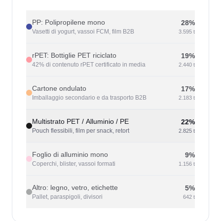
PP: Polipropilene mono
28
%
Vasetti di yogurt, vassoi FCM, film B2B
3.595
t
rPET: Bottiglie PET riciclato
19
%
42% di contenuto rPET certificato in media
2.440
t
Cartone ondulato
17
%
Imballaggio secondario e da trasporto B2B
2.183
t
Multistrato PET / Alluminio / PE
22
%
Pouch flessibili, film per snack, retort
2.825
t
Foglio di alluminio mono
9
%
Coperchi, blister, vassoi formati
1.156
t
Altro: legno, vetro, etichette
5
%
Pallet, paraspigoli, divisori
642
t