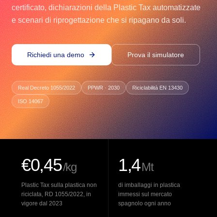
certificato, dichiarazioni della Plastic Tax automatizzate
e scenari di riprogettazione che si ripagano da soli.
Richiedi una demo
Prova il simulatore
Real Decreto 1055/2022
PPWR · 2030
Riciclabilità EN 13430
ISO 14067
€0,45
1,4
/kg
Mt
Plastic Tax sulla plastica non
di imballaggi in plastica
riciclata, RD 1055/2022, in
immessi sul mercato
vigore dal 2023
spagnolo ogni anno