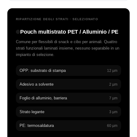
RIPARTIZIONE DEGLI STRATI · SELEZIONATO
Pouch multistrato PET / Alluminio / PE
Comune per flessibili di snack e cibo per animali. Quattro
strati funzionali laminati insieme, nessuno separabile in un
impianto di selezione.
OPP: substrato di stampa
12 µm
Adesivo a solvente
2 µm
Foglio di alluminio, barriera
7 µm
Strato legante
3 µm
PE: termosaldatura
60 µm