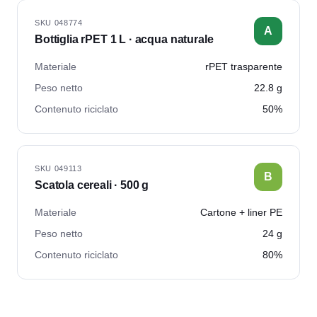
SKU
048774
A
Bottiglia rPET 1 L · acqua naturale
Materiale
rPET trasparente
Peso netto
22.8 g
Contenuto riciclato
50%
SKU
049113
B
Scatola cereali · 500 g
Materiale
Cartone + liner PE
Peso netto
24 g
Contenuto riciclato
80%