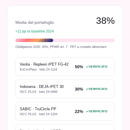
38
%
Media del portafoglio
+11 pp vs baseline 2024
Obbligatorio 2030: 30%, PPWR art. 7 · PET a contatto alimentare
Veolia · Repleen rPET FG-42
50
%
VERIFICATO
EuCertPlast · lotto 24-1118
Indorama · DEJA rPET 30
30
%
VERIFICATO
ISCC PLUS · lotto 24-0989
SABIC · TruCircle PP
22
%
VERIFICATO
ISCC PLUS · lotto 24-1204