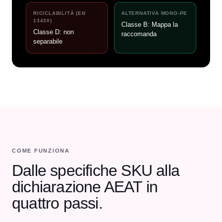
RICICLABILITÀ (EN
ALTERNATIVA MONO-PE
13430)
Classe B: Mappa la
Classe D: non
raccomanda
separabile
COME FUNZIONA
Dalle specifiche SKU alla
dichiarazione AEAT in
quattro passi.