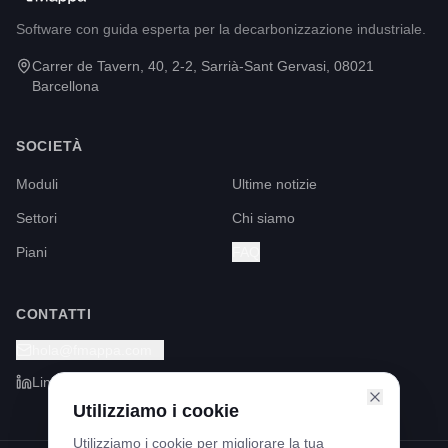
Software con guida esperta per la decarbonizzazione industriale.
Carrer de Tavern, 40, 2-2, Sarrià-Sant Gervasi, 08021
Barcellona
SOCIETÀ
Moduli
Ultime notizie
Settori
Chi siamo
Piani
FAQ
CONTATTI
hola@fmappa.com
LinkedIn
Utilizziamo i cookie
Utilizziamo i cookie per migliorare la tua