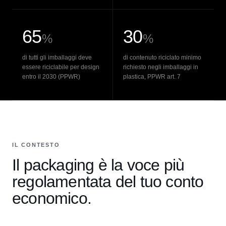
65
30
%
%
di tutti gli imballaggi deve
di contenuto riciclato minimo
essere riciclabile per design
richiesto negli imballaggi in
entro il 2030 (PPWR)
plastica, PPWR art. 7
IL CONTESTO
Il packaging è la voce più
regolamentata del tuo conto
economico.