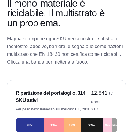
Il mono-materiale è
riciclabile. Il multistrato è
un problema.
Mappa scompone ogni SKU nei suoi strati, substrato,
inchiostro, adesivo, barriera, e segnala le combinazioni
multistrato che EN 13430 non certifica come riciclabili.
Clicca una banda per metterla a fuoco.
12.841
Ripartizione del portafoglio, 314
t /
SKU attivi
anno
Per peso netto immesso sul mercato UE, 2026 YTD
28
%
19
%
17
%
22
%
9
%
5
%